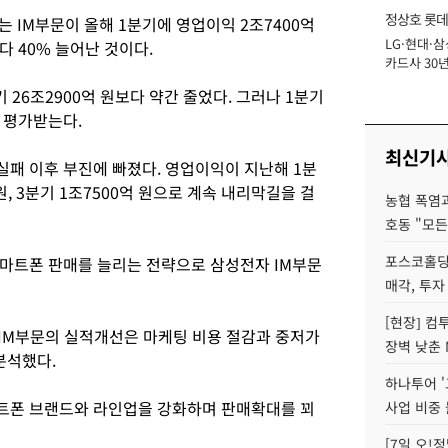
정상호 롯데
 IM부문이 올해 1분기에 영업이익 2조7400억
LG·현대·삼
장
 40% 늘어난 것이다.
카드사 30년
에 '초집중' 
기 26조2900억 원보다 약간 줄었다. 그러나 1분기
 평가받는다.
최신기
패 이후 부진에 빠졌다. 영업이익이 지난해 1분
 원, 3분기 1조7500억 원으로 계속 내리막길을 걸
농협 폭염과
호동 "모든
포스코홀딩
마트폰 판매를 늘리는 전략으로 삼성전자 IM부문
매각, 투자
[현장] 컴
IM부문의 실적개선은 마케팅 비용 절감과 중저가
장벽 낮춘 
분석했다.
하나투어 '
트폰 브랜드와 라인업을 강화하며 판매확대를 꾀
사업 비중 
[7일 오!