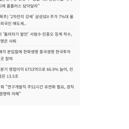
니에 홈플러스 담아달라"
목주] '2차전지 강세' 삼성SDI 주가 7%대 올
 외국인 매도세..
 '돌려차기 발언' 서범수·진종오 징계 착수,
2명은 사퇴
 매각 본입찰에 한화생명 흥국생명 한국투자
3곳 참여
분기 영업이익 6753억으로 66.9% 늘어, 민
은 13.5조
회 "연구개발직 주52시간 유연화 필요, 경직
경쟁력 저해"