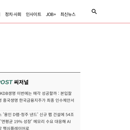
제
정치·사회
인사이트
JOB+
최신뉴스
씨저널
POST
' KDB생명 이번에는 매각 성공할까 : 본입찰
명 흥국생명 한국금융지주가 최종 인수제안서
 '용인 D램-청주 낸드' 신규 팹 건설에 54조
 '연평균 19% 성장' 메모리 수요 대응해 AI
장 핵심플레이어로