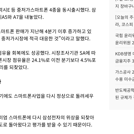
지 장바구
럭시E 등 중저가스마트폰 4종을 동시출시했다. 삼
5와 A7을 내놓았다.
[오늘의 주
라, 코스피
마트폰 판매가 지난해 4분기 이후 증가하고 있
국힘 윤리위
은 중저가시장에 적극 대응한 것”이라고 말했다.
윤리위원 
유율 회복에도 성공했다. 시장조사기관 SA에 따
KDB생명
시장 점유율은 24.1%로 이전 분기보다 4.5%포
금융지주 
리를 되찾았다.
가스공사 2
수용 미수금
가
반도체공학
분기에도 스마트폰사업을 다시 정상으로 돌려세우
된 규제가 
미엄 스마트폰에 다시 삼성전자의 위상을 되찾아
로 돌아왔다고 평가를 받을 수 있기 때문이다.