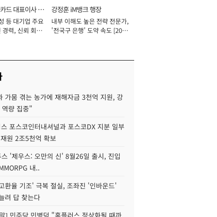
카드 대표이사 사
강정훈 iM뱅크 행장
성 등 대기업 주요
내부 이해도 높은 전략 전문가,
 경력, 신뢰 회복
'전국구 은행' 도약 속도 [2026
[2026년]
년]
사
 가뭄 겪는 농가에 재해자금 3천억 지원, 강
 역량 집중"
스 포스코인터내셔널과 포스코DX 지분 일부
 재원 2조5천억 확보
투스 '제우스: 오만의 신' 8월26일 출시, 진입
MMORPG 내..
고환율 기조' 극복 절실, 조좌진 '인바운드'
늘려 답 찾는다
정말] 민주당 민병덕 "홈플러스 정상화될 때까