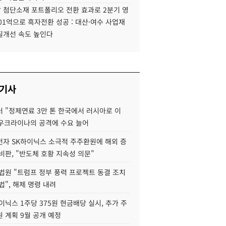
 첨단소재 포트폴리오 전환 효과로 2분기 영
01억으로 흑자전환 성공 : 대산·여수 사업재
질개선 속도 높인다
 기사
 "정제연료 3만 톤 한국에서 러시아로 이
 우크라이나의 공격에 수요 늘어
자 SK하이닉스 소극적 주주환원에 해외 증
비판, "반도체 호황 지속성 의문"
법원 "트럼프 정부 풍력 프로젝트 동결 조치
법", 해제 명령 내려
이닉스 1주당 375원 현금배당 실시, 추가 주
 계획 9월 공개 예정