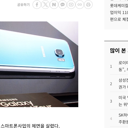
공유하기
롯데케미칼
업이익 11
편으로 체
많이 본
로이터
1
동",
삼성전
2
권가 
미국 
3
는 위
SK하
4
주환원
 스마트폰사업의 체면을 살렸다.