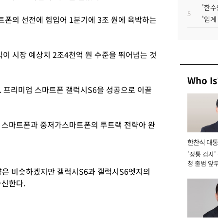
'한수
5
폰의 선전에 힘입어 1분기에 3조 원에 육박하는
'임계
 시장 예상치 2조4천억 원 수준을 뛰어넘는 것
Who Is
. 프리미엄 스마트폰 갤럭시S6을 성공으로 이끌
엄 스마트폰과 중저가스마트폰의 투트랙 전략아 완
한찬식 대
'정통 검사'
서관
청 출범 앞
량은 비슷하겠지만 갤럭시S6과 갤럭시S6엣지의
맡아 [2026
자신한다.