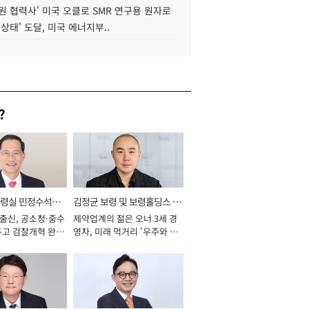
원 협력사' 미국 오클로 SMR 연구용 원자로
 상태' 도달, 미국 에너지부..
?
통령실 민정수석비
김정균 보령 및 보령홀딩스 대
 출신, 공소청·중수
제약업계의 젊은 오너 3세 경
표이사 사장
두고 검찰개혁 완수
영자, 미래 먹거리 '우주와 헬
년]
스케어' 공들여 [2026년]