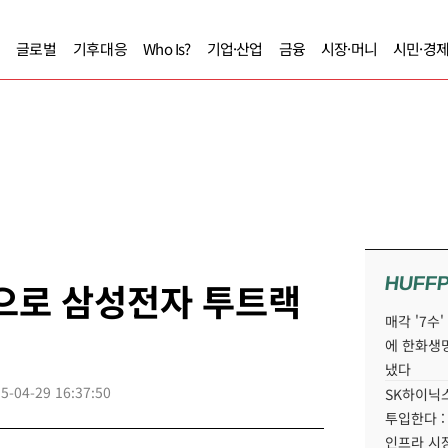
글로벌
기후대응
Who Is?
기업·산업
금융
시장·머니
시민·경
HUFF
으로 삼성전자 투트랙
매각 '7수
에 한화생
냈다
5-04-29 16:37:50
SK하이닉스
투입한다 :
인프라 시