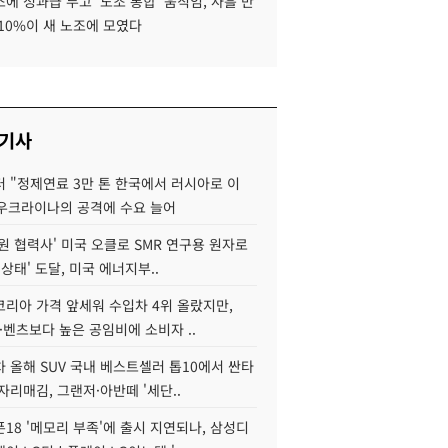
에 성과급 두고 '노조 통합' 움직임, 사흘 만
10%이 새 노조에 모였다
 기사
 "정제연료 3만 톤 한국에서 러시아로 이
 우크라이나의 공격에 수요 늘어
원 협력사' 미국 오클로 SMR 연구용 원자로
 상태' 도달, 미국 에너지부..
코리아 가격 앞세워 수입차 4위 올랐지만,
·벤츠보다 높은 공임비에 소비자 ..
 올해 SUV 국내 베스트셀러 톱10에서 싼타
자리매김, 그랜저·아반떼 '세단..
18 '메모리 부족'에 출시 지연되나, 삼성디