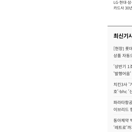
LG·현대·삼
장
카드사 30년
에 '초집중' 
최신기
[현장] 롯
상품 자동으
'상반기 1
'발행어음'
치킨3사 '
호'·bhc '
파라타항공 
이브리드 
동아제약 
'레트로'까