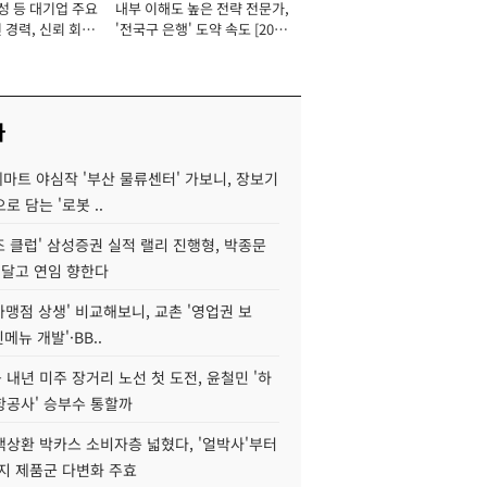
성 등 대기업 주요
내부 이해도 높은 전략 전문가,
 경력, 신뢰 회복
'전국구 은행' 도약 속도 [2026
[2026년]
년]
사
데마트 야심작 '부산 물류센터' 가보니, 장보기
로 담는 '로봇 ..
조 클럽' 삼성증권 실적 랠리 진행형, 박종문
 달고 연임 향한다
가맹점 상생' 비교해보니, 교촌 '영업권 보
신메뉴 개발'·BB..
내년 미주 장거리 노선 첫 도전, 윤철민 '하
항공사' 승부수 통할까
백상환 박카스 소비자층 넓혔다, '얼박사'부터
지 제품군 다변화 주효