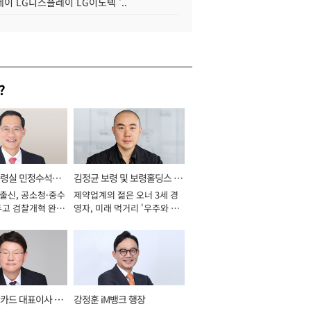
이 LG디스플레이 LG이노텍 '..
?
통령실 민정수석비
김정균 보령 및 보령홀딩스 대
 출신, 공소청·중수
제약업계의 젊은 오너 3세 경
표이사 사장
두고 검찰개혁 완수
영자, 미래 먹거리 '우주와 헬
년]
스케어' 공들여 [2026년]
카드 대표이사 사
강정훈 iM뱅크 행장