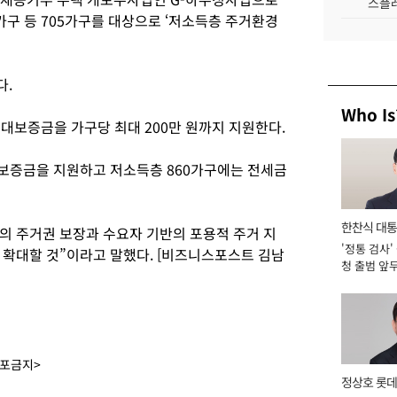
스플레
5가구 등 705가구를 대상으로 ‘저소득층 주거환경
다.
Who Is
대보증금을 가구당 최대 200만 원까지 지원한다.
세보증금을 지원하고 저소득층 860가구에는 전세금
한찬식 대
 주거권 보장과 수요자 기반의 포용적 주거 지
'정통 검사'
서관
 확대할 것”이라고 말했다. [비즈니스포스트 김남
청 출범 앞
맡아 [2026
배포금지>
정상호 롯데