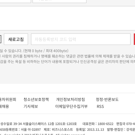
 수 있습니다. (현재 0 byte / 최대 400byte)
다른 사람의 권리를 침해하거나 명예를 훼손하는 댓글은 관련 법률에 의해 제재를 받을 수 있습니
쾌감을 주는 욕설 등 비하하는 단어가 내용에 포함되거나 인신공격성 글은 관리자의 판단에 의해
용자위원회
청소년보호정책
개인정보처리방침
정정·반론보도
인재채용
기사제보
이메일무단수집거부
RSS
수일로 39-34 서울숲더스페이스 12층 1201호-1203호
대표전화 : 1800-6522
편집국 070-4
8658
등록번호 : 서울 아 02897
제호: 비즈니스포스트
등록일: 2013.11.13
발행·편집인 : 강석
X
Copyright ? 2013 비즈니스포스트. All rights reserved.