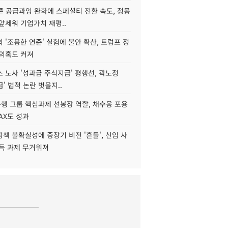
콘 공급과잉 완화에 스페셜티 전환 속도, 정몽
앞세워 기업가치 재평..
 '조용한 연준' 실험에 불안 확산, 트럼프 정
 의혹도 커져
 노사 '성과급 주식지급' 평행선, 곽노정
급' 법적 논란 벗을지..
행 그룹 핵심과제 선봉장 역할, 채수웅 포용
AX도 성과
책 불확실성에 중장기 비전 '흔들', 신임 사
설득 과제 무거워져