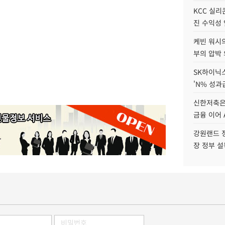
KCC 실리
진 수익성 
케빈 워시의
부의 압박
SK하이닉스
'N% 성과
신한저축은
금융 이어 
강원랜드 정
장 정부 