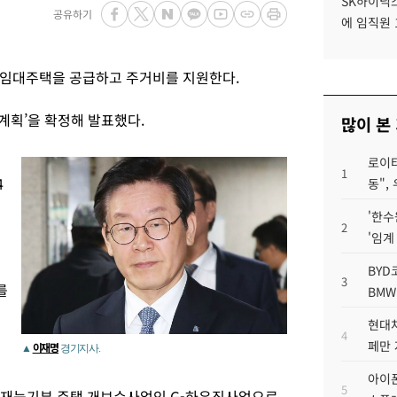
SK하이닉스
공유하기
에 임직원 
공임대주택을 공급하고 주거비를 지원한다.
합계획’을 확정해 발표했다.
많이 본
로이터
1
4
동",
'한수
2
'임계
BYD
3
를
BMW
현대차
4
페만 
이재명
▲
경기지사.
아이폰
5
의 재능기부 주택 개보수사업인 G-하우징사업으로