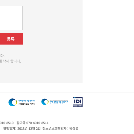
등록
다.
 삭제 합니다.
010-8510
광고국 070-4010-8511
운
발행일자: 2013년 12월 2일
청소년보호책임자 : 박상유