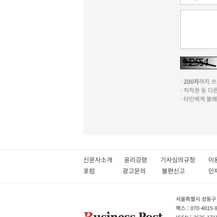
-
200자
까지 쓰실
- 저작권 등 
- 타인에게 불
신문사소개
윤리강령
기사심의규정
이
포럼
광고문의
불편신고
서울특별시 성동구 성
팩스 : 070-4015-
ISSN : 2636-171