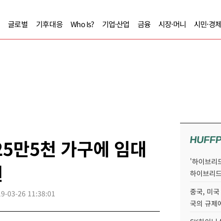
글로벌
기후대응
Who Is?
기업·산업
금융
시장·머니
시민·경
HUFF
25만5천 가구에 임대
'하이브리드
원
하이브리드
중국, 미국
9-03-26 11:38:01
국의 규제에