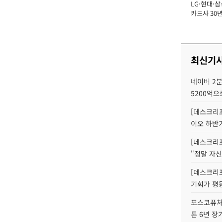
LG·현대·삼
장
카드사 30년
뢰 회복에 
제재 '부담' 
최신기
네이버 2분
5200억으
[데스크리포
이오 하반
[데스크리포
"정말 자신
[데스크리포
기회가 평
포스코퓨처엠
톤 6년 장