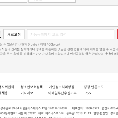
 수 있습니다. (현재 0 byte / 최대 400byte)
다른 사람의 권리를 침해하거나 명예를 훼손하는 댓글은 관련 법률에 의해 제재를 받을 수 있습니
쾌감을 주는 욕설 등 비하하는 단어가 내용에 포함되거나 인신공격성 글은 관리자의 판단에 의해
용자위원회
청소년보호정책
개인정보처리방침
정정·반론보도
인재채용
기사제보
이메일무단수집거부
RSS
수일로 39-34 서울숲더스페이스 12층 1201호-1203호
대표전화 : 1800-6522
편집국 070-4
8658
등록번호 : 서울 아 02897
제호: 비즈니스포스트
등록일: 2013.11.13
발행·편집인 : 강석
X
Copyright ? 2013 비즈니스포스트. All rights reserved.