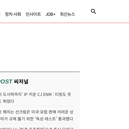
제
정치·사회
인사이트
JOB+
최신뉴스
씨저널
POST
 도시락까지' IP 키운 CJ ENM : 티빙도 웃
도 뛰었다
호 해치는 선크림은 미국·유럽 판매 어려운 상
콜마가 규제 뚫기 위한 '독성 테스트' 통과했다