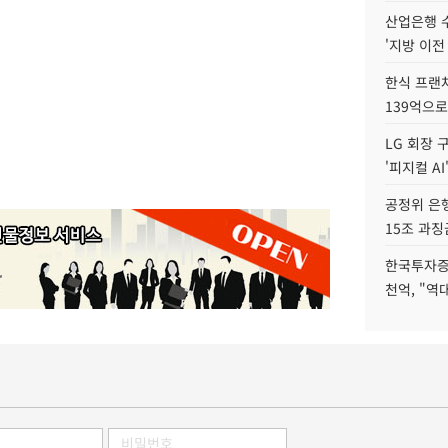
산업은행 
'지방 이전
한식 프랜
139억으로
LG 회장 
'피지컬 AI
공정위 은행
15조 과징
한국투자증
천억, "역