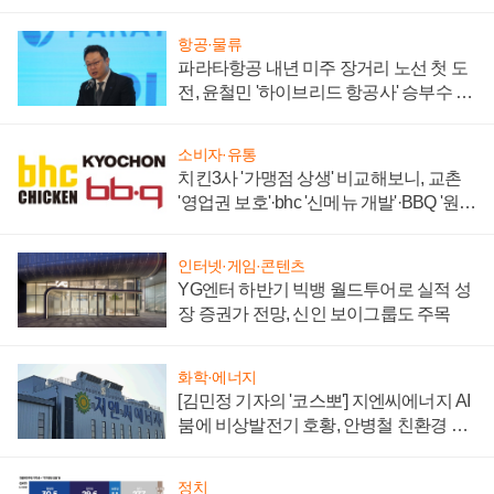
주목
항공·물류
파라타항공 내년 미주 장거리 노선 첫 도
전, 윤철민 '하이브리드 항공사' 승부수 통
할까
소비자·유통
치킨3사 '가맹점 상생' 비교해보니, 교촌
'영업권 보호'·bhc '신메뉴 개발'·BBQ '원가
부담'
인터넷·게임·콘텐츠
YG엔터 하반기 빅뱅 월드투어로 실적 성
장 증권가 전망, 신인 보이그룹도 주목
화학·에너지
[김민정 기자의 '코스뽀'] 지엔씨에너지 AI
붐에 비상발전기 호황, 안병철 친환경 에
너지 발전전문기업 향한다
정치