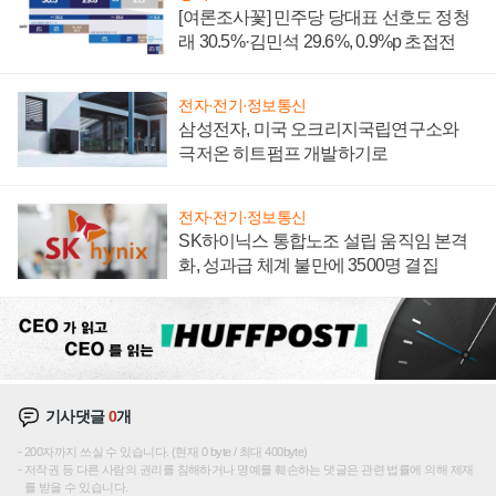
[여론조사꽃] 민주당 당대표 선호도 정청
래 30.5%·김민석 29.6%, 0.9%p 초접전
전자·전기·정보통신
삼성전자, 미국 오크리지국립연구소와
극저온 히트펌프 개발하기로
전자·전기·정보통신
SK하이닉스 통합노조 설립 움직임 본격
화, 성과급 체계 불만에 3500명 결집
기사댓글
0
개
200자까지 쓰실 수 있습니다. (현재 0 byte / 최대 400byte)
저작권 등 다른 사람의 권리를 침해하거나 명예를 훼손하는 댓글은 관련 법률에 의해 제재
를 받을 수 있습니다.