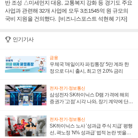
반 조성 △미세먼지 대응, 교통복지 강화 등 경기도 주요
사업과 관련해 32개 사업에 모두 3조1545억 원 규모의
국비 지원을 건의했다. [비즈니스포스트 석현혜 기자]
인기기사
금융
우체국 '매일이자 파킹통장' 5만 계좌 한
정으로 다시 출시, 최고 연 2.0% 금리
전자·전기·정보통신
삼성전자 SK하이닉스 D램 가격에 해외
증권가 '고점' 시각 나와, 장기 계약에 단점
부각
전자·전기·정보통신
SK하이닉스 노사 '성과급 주식 지급' 평행
선, 곽노정 'N% 성과급' 법적 논란 벗을지