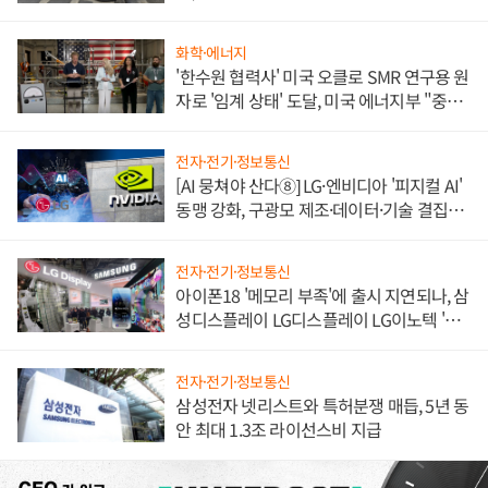
불만 폭발
화학·에너지
'한수원 협력사' 미국 오클로 SMR 연구용 원
자로 '임계 상태' 도달, 미국 에너지부 "중요
한 이정표"
전자·전기·정보통신
[AI 뭉쳐야 산다⑧] LG·엔비디아 '피지컬 AI'
동맹 강화, 구광모 제조·데이터·기술 결집
해 종합 로보틱스 기업으로
전자·전기·정보통신
아이폰18 '메모리 부족'에 출시 지연되나, 삼
성디스플레이 LG디스플레이 LG이노텍 '탈
애플' 수익 다각화 속도
전자·전기·정보통신
삼성전자 넷리스트와 특허분쟁 매듭, 5년 동
안 최대 1.3조 라이선스비 지급