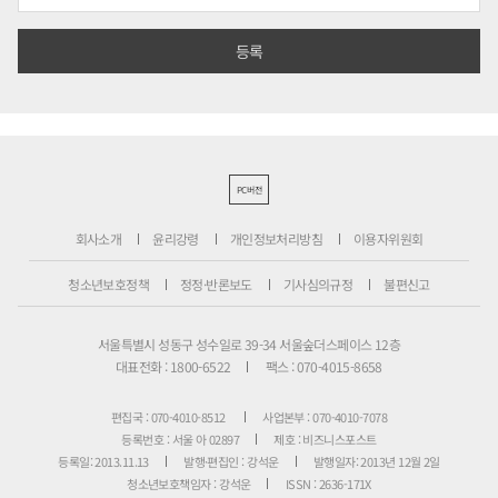
PC버전
회사소개
윤리강령
개인정보처리방침
이용자위원회
청소년보호정책
정정·반론보도
기사심의규정
불편신고
서울특별시 성동구 성수일로 39-34 서울숲더스페이스 12층
대표전화 : 1800-6522
팩스 : 070-4015-8658
편집국 : 070-4010-8512
사업본부 : 070-4010-7078
등록번호 : 서울 아 02897
제호 : 비즈니스포스트
등록일: 2013.11.13
발행·편집인 : 강석운
발행일자: 2013년 12월 2일
청소년보호책임자 : 강석운
ISSN : 2636-171X