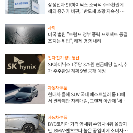
삼성전자 SK하이닉스 소극적 주주환원에
해외 증권가 비판, "반도체 호황 지속성 의
문"
사회
미국 법원 "트럼프 정부 풍력 프로젝트 동결
조치는 위법", 해제 명령 내려
전자·전기·정보통신
SK하이닉스 1주당 375원 현금배당 실시, 추
가 주주환원 계획 9월 공개 예정
자동차·부품
현대차 올해 SUV 국내 베스트셀러 톱10에
서 싼타페만 자리매김, 그랜저·아반떼 '세단
쌍끌이'로 내수 방어
자동차·부품
BYD코리아 가격 앞세워 수입차 4위 올랐지
만, BMW·벤츠보다 높은 공임비에 소비자