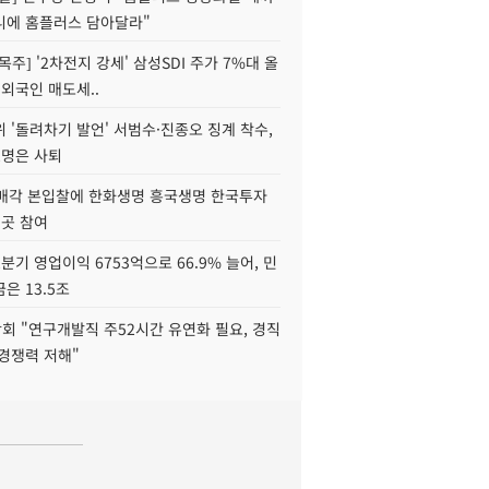
니에 홈플러스 담아달라"
목주] '2차전지 강세' 삼성SDI 주가 7%대 올
 외국인 매도세..
 '돌려차기 발언' 서범수·진종오 징계 착수,
2명은 사퇴
 매각 본입찰에 한화생명 흥국생명 한국투자
3곳 참여
분기 영업이익 6753억으로 66.9% 늘어, 민
은 13.5조
회 "연구개발직 주52시간 유연화 필요, 경직
경쟁력 저해"