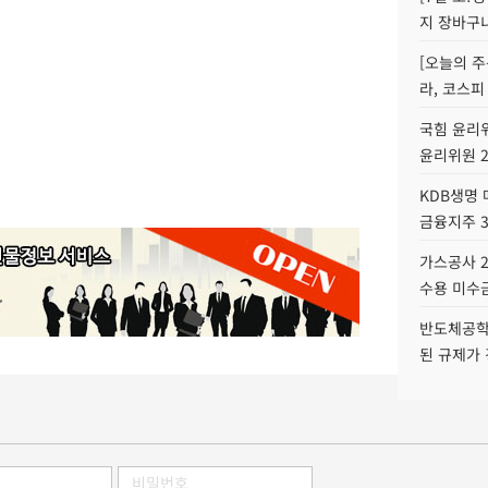
지 장바구
[오늘의 주
라, 코스피
국힘 윤리위
윤리위원 
KDB생명
금융지주 
가스공사 2
수용 미수금
반도체공학
된 규제가 