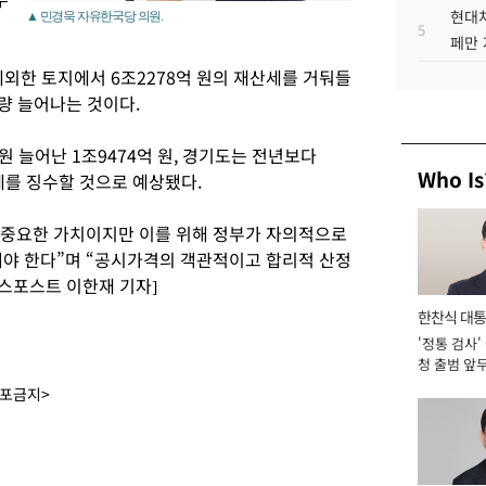
현대차
▲ 민경욱 자유한국당 의원.
5
페만 
제외한 토지에서 6조2278억 원의 재산세를 거둬들
가량 늘어나는 것이다.
 원 늘어난 1조9474억 원, 경기도는 전년보다
Who Is
산세를 징수할 것으로 예상됐다.
는 중요한 가치이지만 이를 위해 정부가 자의적으로
해야 한다”며 “공시가격의 객관적이고 합리적 산정
니스포스트 이한재 기자]
한찬식 대
'정통 검사'
서관
청 출범 앞
맡아 [2026
배포금지>