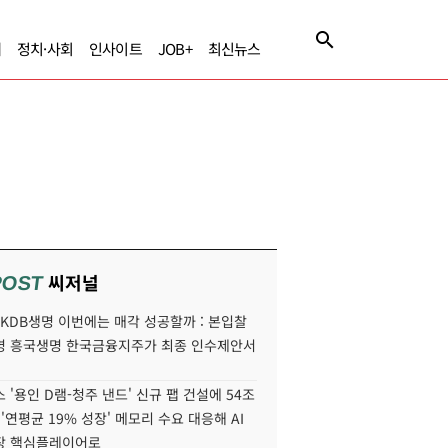
제
정치·사회
인사이트
JOB+
최신뉴스
씨저널
POST
' KDB생명 이번에는 매각 성공할까 : 본입찰
명 흥국생명 한국금융지주가 최종 인수제안서
 '용인 D램-청주 낸드' 신규 팹 건설에 54조
 '연평균 19% 성장' 메모리 수요 대응해 AI
장 핵심플레이어로