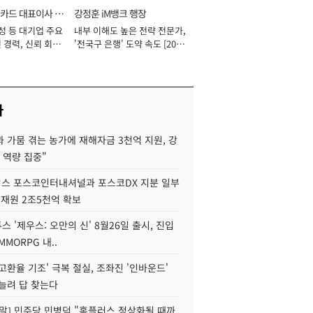
카드 대표이사 사
강정훈 iM뱅크 행장
성 등 대기업 주요
내부 이해도 높은 전략 전문가,
 경력, 신뢰 회복
'전국구 은행' 도약 속도 [2026
[2026년]
년]
사
 가뭄 겪는 농가에 재해자금 3천억 지원, 강
 역량 집중"
스 포스코인터내셔널과 포스코DX 지분 일부
 재원 2조5천억 확보
투스 '제우스: 오만의 신' 8월26일 출시, 진입
MMORPG 내..
고환율 기조' 극복 절실, 조좌진 '인바운드'
늘려 답 찾는다
정말] 민주당 민병덕 "홈플러스 정상화될 때까