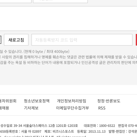
 수 있습니다. (현재 0 byte / 최대 400byte)
다른 사람의 권리를 침해하거나 명예를 훼손하는 댓글은 관련 법률에 의해 제재를 받을 수 있습니
쾌감을 주는 욕설 등 비하하는 단어가 내용에 포함되거나 인신공격성 글은 관리자의 판단에 의해
용자위원회
청소년보호정책
개인정보처리방침
정정·반론보도
인재채용
기사제보
이메일무단수집거부
RSS
수일로 39-34 서울숲더스페이스 12층 1201호-1203호
대표전화 : 1800-6522
편집국 070-4
8658
등록번호 : 서울 아 02897
제호: 비즈니스포스트
등록일: 2013.11.13
발행·편집인 : 강석
X
Copyright ? 2013 비즈니스포스트. All rights reserved.