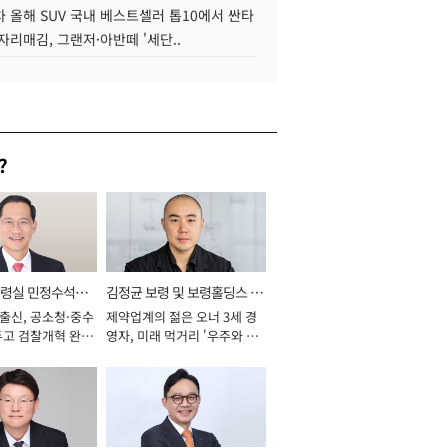
 올해 SUV 국내 베스트셀러 톱10에서 싼타
자리매김, 그랜저·아반떼 '세단..
?
통령실 민정수석비
김정균 보령 및 보령홀딩스 대
 출신, 공소청·중수
제약업계의 젊은 오너 3세 경
표이사 사장
두고 검찰개혁 완수
영자, 미래 먹거리 '우주와 헬
년]
스케어' 공들여 [2026년]