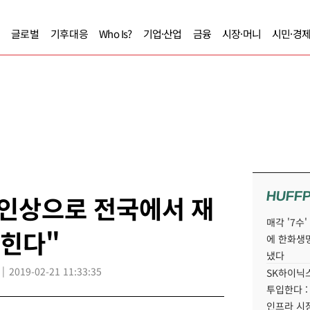
글로벌
기후대응
Who Is?
기업·산업
금융
시장·머니
시민·경
HUFF
 인상으로 전국에서 재
매각 '7수
걷힌다"
에 한화생
냈다
2019-02-21 11:33:35
SK하이닉스
투입한다 :
인프라 시