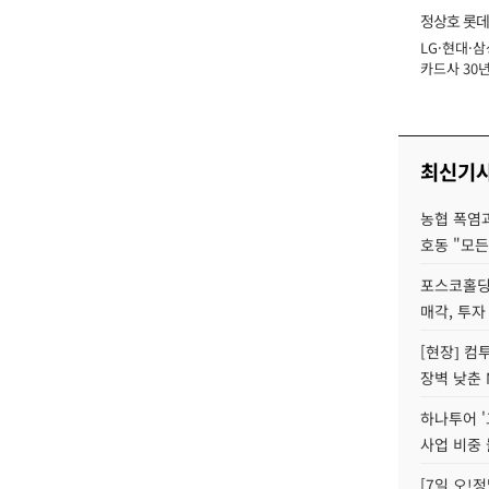
정상호 롯데
LG·현대·삼
장
카드사 30년
에 '초집중' 
최신기
농협 폭염과
호동 "모든
포스코홀딩
매각, 투자
[현장] 컴
장벽 낮춘 
하나투어 '
사업 비중 
[7일 오!