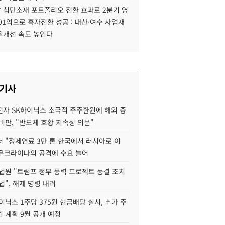
 첨단소재 포트폴리오 전환 효과로 2분기 영
01억으로 흑자전환 성공 : 대산·여수 사업재
질개선 속도 높인다
 기사
자 SK하이닉스 소극적 주주환원에 해외 증
비판, "반도체 호황 지속성 의문"
 "정제연료 3만 톤 한국에서 러시아로 이
 우크라이나의 공격에 수요 늘어
법원 "트럼프 정부 풍력 프로젝트 동결 조치
법", 해제 명령 내려
이닉스 1주당 375원 현금배당 실시, 추가 주
 계획 9월 공개 예정