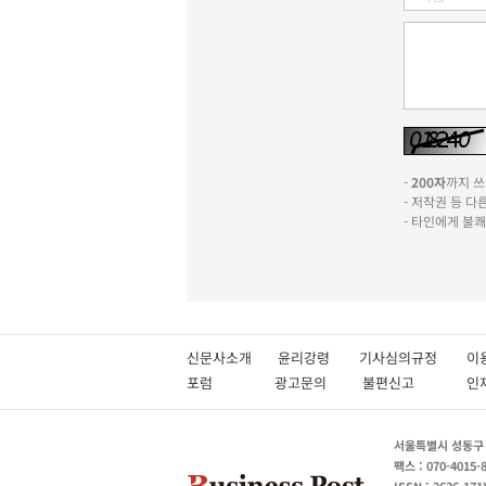
-
200자
까지 쓰실
- 저작권 등 
- 타인에게 불
신문사소개
윤리강령
기사심의규정
이
포럼
광고문의
불편신고
서울특별시 성동구 성
팩스 : 070-4015-
ISSN : 2636-171