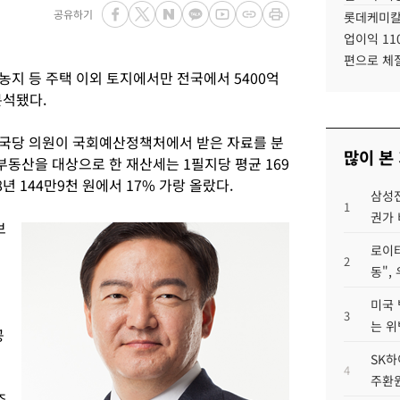
공유하기
롯데케미칼
업이익 11
편으로 체
 농지 등 주택 이외 토지에서만 전국에서 5400억
분석됐다.
한국당 의원이 국회예산정책처에서 받은 자료를 분
많이 본
 부동산을 대상으로 한 재산세는 1필지당 평균 169
년 144만9천 원에서 17% 가랑 올랐다.
삼성전
1
권가 
보
로이터
2
동",
미국 
3
는 위
공
SK하
4
서
주환원
주