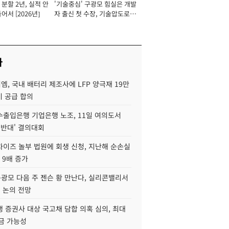
분할 2년, 실적 안
'기술중심' 구광모 힘실은 개발
이사 사장
어서 [2026년]
자 출신 첫 수장, 기술압도로
경쟁력 확보 사활 [2026년]
사
, 국내 배터리 제조사에 LFP 양극재 19만
기 공급 합의
수출입은행 기업은행 노조, 11일 여의도서
 반대' 결의대회
차이즈 놀부 법원에 회생 신청, 지난해 순손실
 9배 증가
구광모 다음 주 젠슨 황 만난다, 실리콘밸리서
' 논의 전망
 증권사 대상 국고채 담합 의혹 심의, 최대
금 가능성