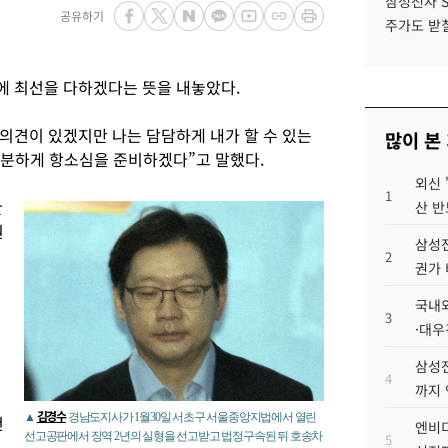
삼성전자 
공유하기
주가도 받칠
 최선을 다하겠다는 뜻을 내놓았다.
 의견이 있겠지만 나는 담담하게 내가 할 수 있는
많이 본
차분하게 항소심을 준비하겠다”고 말했다.
외신 
1
한
산 반
원
삼성전
2
권가 
국내외
3
·대우
삼성전
4
까지
김경수
▲
경남도지사가 1월30일 서초구 서울중앙지법에서 열린
건
엔비디
선고공판에서 징역 2년의 실형을 선고받고 법정구속된 뒤 호송차
5