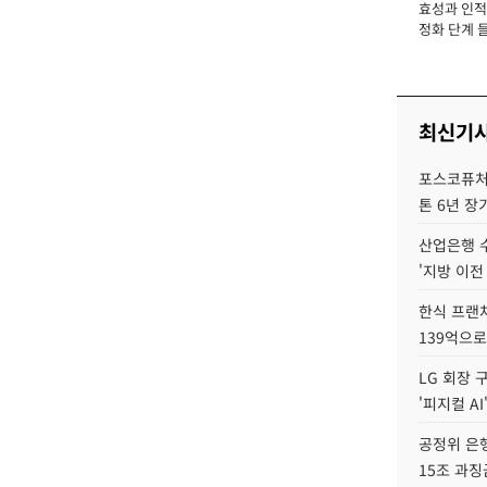
효성과 인적 
장
정화 단계 들
최신기
포스코퓨처엠
톤 6년 장
산업은행 
'지방 이전
한식 프랜
139억으로
LG 회장 
'피지컬 AI
공정위 은행
15조 과징