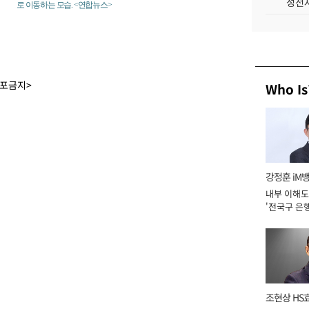
성전자
로 이동하는 모습. <연합뉴스>
배포금지>
Who Is
강정훈 iM
내부 이해도
'전국구 은행
년]
조현상 HS