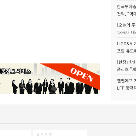
한국투자증
천억, "역
[오늘의 주
13%대 내
LIGD&A 
포함 유도무
[현장] 한
폼리츠 "세
엘앤에프 2
LFP 양극