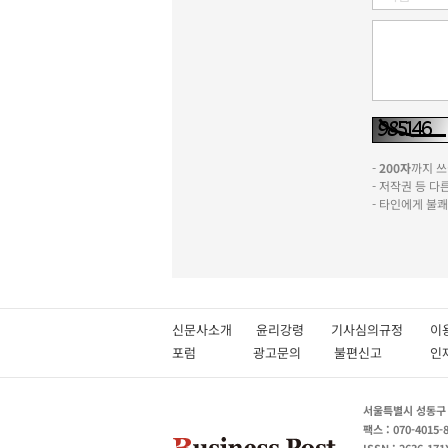
-
200자
까지 쓰실
- 저작권 등 
- 타인에게 불
신문사소개
윤리강령
기사심의규정
이
포럼
광고문의
불편신고
서울특별시 성동구 성
팩스 : 070-4015-
ISSN : 2636-171