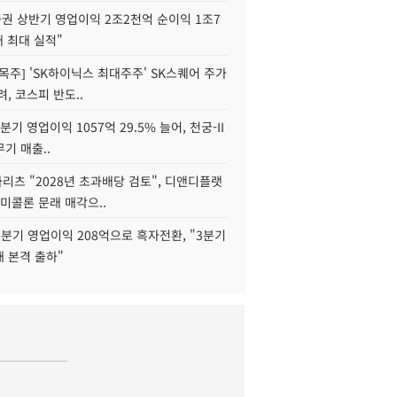
권 상반기 영업이익 2조2천억 순이익 1조7
대 최대 실적"
목주] 'SK하이닉스 최대주주' SK스퀘어 주가
려, 코스피 반도..
2분기 영업이익 1057억 29.5% 늘어, 천궁-II
기 매출..
화리츠 "2028년 초과배당 검토", 디앤디플랫
미콜론 문래 매각으..
분기 영업이익 208억으로 흑자전환, "3분기
재 본격 출하"