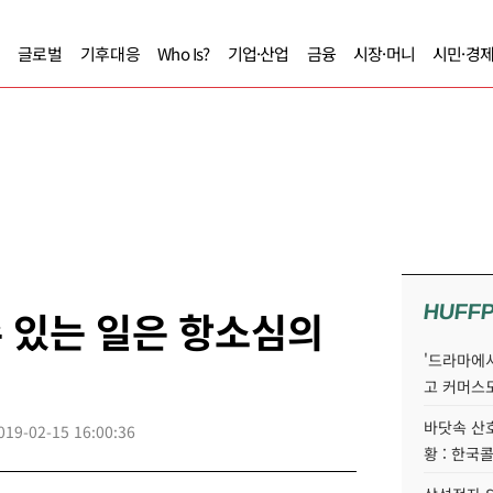
글로벌
기후대응
Who Is?
기업·산업
금융
시장·머니
시민·경
HUFF
수 있는 일은 항소심의
'드라마에서
고 커머스
바닷속 산
019-02-15 16:00:36
황 : 한국