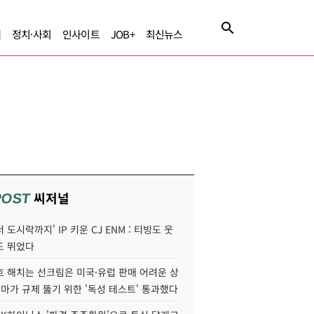
제
정치·사회
인사이트
JOB+
최신뉴스
씨저널
POST
 도시락까지' IP 키운 CJ ENM : 티빙도 웃
도 뛰었다
호 해치는 선크림은 미국·유럽 판매 어려운 상
콜마가 규제 뚫기 위한 '독성 테스트' 통과했다