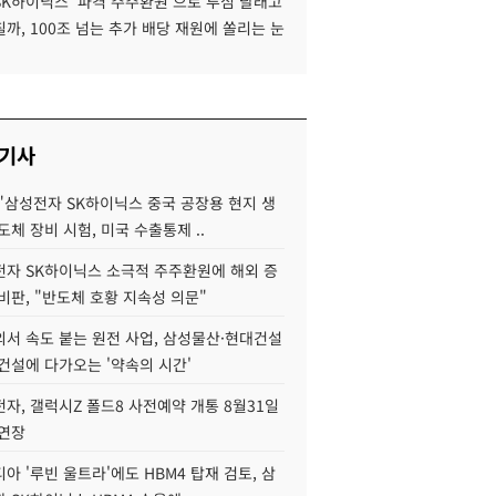
SK하이닉스 '파격 주주환원'으로 투심 달래고
까, 100조 넘는 추가 배당 재원에 쏠리는 눈
 기사
"삼성전자 SK하이닉스 중국 공장용 현지 생
도체 장비 시험, 미국 수출통제 ..
자 SK하이닉스 소극적 주주환원에 해외 증
비판, "반도체 호황 지속성 의문"
서 속도 붙는 원전 사업, 삼성물산·현대건설
건설에 다가오는 '약속의 시간'
자, 갤럭시Z 폴드8 사전예약 개통 8월31일
 연장
아 '루빈 울트라'에도 HBM4 탑재 검토, 삼