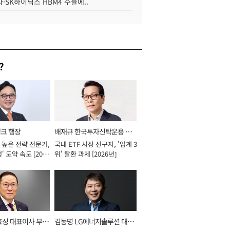
·SK하이닉스 HBM4 수율에..
?
뱅크 행장
배재규 한국투자신탁운용 대
 높은 전략 전문가,
국내 ETF 시장 선구자, '업계 3
표이사 사장
' 도약 속도 [2026
위' 탈환 과제 [2026년]
효성 대표이사 부회
김동명 LG에너지솔루션 대표