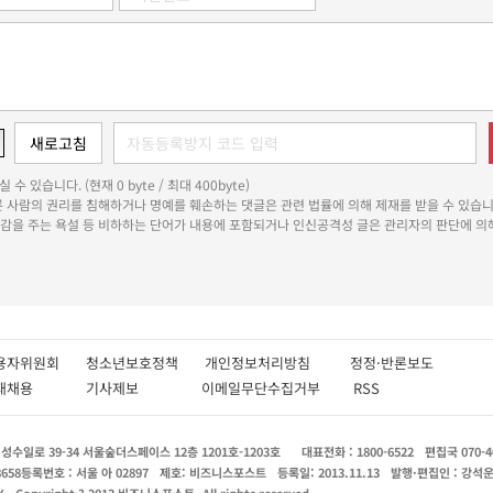
 수 있습니다. (현재 0 byte / 최대 400byte)
다른 사람의 권리를 침해하거나 명예를 훼손하는 댓글은 관련 법률에 의해 제재를 받을 수 있습니
쾌감을 주는 욕설 등 비하하는 단어가 내용에 포함되거나 인신공격성 글은 관리자의 판단에 의해
용자위원회
청소년보호정책
개인정보처리방침
정정·반론보도
인재채용
기사제보
이메일무단수집거부
RSS
수일로 39-34 서울숲더스페이스 12층 1201호-1203호
대표전화 : 1800-6522
편집국 070-4
8658
등록번호 : 서울 아 02897
제호: 비즈니스포스트
등록일: 2013.11.13
발행·편집인 : 강석
X
Copyright ? 2013 비즈니스포스트. All rights reserved.