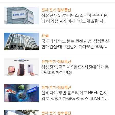
제 대비"
전자·전기·정보통신
삼성전자 SK하이닉스 소극적 주주환원
에 해외 증권가 비판, "반도체 호황 지속
성 의문"
건설
국내외서 속도 붙는 원전 사업, 삼성물산·
현대건설·대우건설에 다가오는 '약속의
시간'
전자·전기·정보통신
삼성전자, 갤럭시Z 폴드8 사전예약 개통
8월31일까지 연장
전자·전기·정보통신
엔비디아 '루빈 울트라'에도 HBM4 탑재
검토, 삼성전자·SK하이닉스 HBM4 수율
에 주도권 갈린다
전자·전기·정보통신