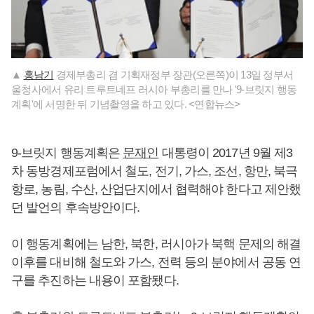
▲
홍남기
경제부총리 겸 기획재정부 장관(오른쪽)이 13일 정부서
울청사에서 유리 트루트네프 러시아 부총리를 만나 '9-브릿지 행동
계획'에 서명한 뒤 기념촬영을 하고 있다. <연합뉴스>
9-브릿지 행동계획은
문재인
대통령이 2017년 9월 제3
차 동방경제포럼에서 철도, 전기, 가스, 조선, 항만, 북극
항로, 농림, 수산, 산업단지에서 협력해야 한다고 제안했
던 발언의 후속방안이다.
이 행동계획에는 남한, 북한, 러시아가 북핵 문제의 해결
이후를 대비해 철도와 가스, 전력 등의 분야에서 공동 연
구를 추진하는 내용이 포함됐다.