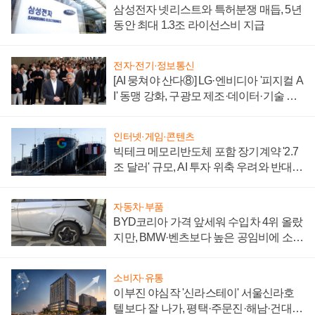
삼성전자 넷리스트와 특허분쟁 매듭, 5년
동안 최대 1.3조 라이선스비 지급
전자·전기·정보통신
[AI 뭉쳐야 산다⑧] LG·엔비디아 '피지컬 A
I' 동맹 강화, 구광모 제조·데이터·기술 결
집해 종합 로보틱스 기업으로
인터넷·게임·콘텐츠
빅테크 메모리반도체 포함 장기계약 '2.7
조 달러' 규모, AI 투자 위축 우려와 반대
신호
자동차·부품
BYD코리아 가격 앞세워 수입차 4위 올랐
지만, BMW·벤츠보다 높은 공임비에 소비
자 불만 폭발
소비자·유통
이부진 야심작 '신라스테이' 서울신라호
텔보다 잘 나가, 평택·주문진·해남·건대로