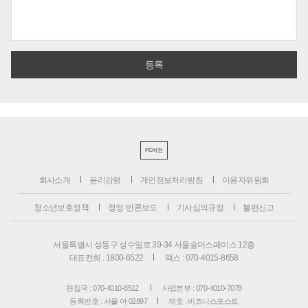
PC버전
회사소개
윤리강령
개인정보처리방침
이용자위원회
청소년보호정책
정정·반론보도
기사심의규정
불편신고
서울특별시 성동구 성수일로 39-34 서울숲더스페이스 12층
대표전화 : 1800-6522
팩스 : 070-4015-8658
편집국 : 070-4010-8512
사업본부 : 070-4010-7078
등록번호 : 서울 아 02897
제호 : 비즈니스포스트