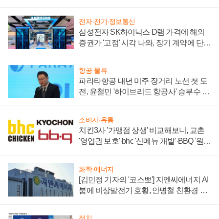
주목
전자·전기·정보통신
삼성전자 SK하이닉스 D램 가격에 해외
증권가 '고점' 시각 나와, 장기 계약에 단점
부각
항공·물류
파라타항공 내년 미주 장거리 노선 첫 도
전, 윤철민 '하이브리드 항공사' 승부수 통
할까
소비자·유통
치킨3사 '가맹점 상생' 비교해보니, 교촌
'영업권 보호'·bhc '신메뉴 개발'·BBQ '원가
부담'
화학·에너지
[김민정 기자의 '코스뽀'] 지엔씨에너지 AI
붐에 비상발전기 호황, 안병철 친환경 에
너지 발전전문기업 향한다
정치