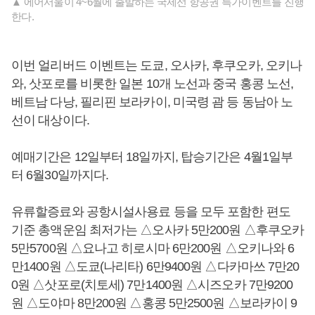
▲ 에어서울이 4~6월에 출발하는 국제선 항공권 특가이벤트를 진행
한다.
이번 얼리버드 이벤트는 도쿄, 오사카, 후쿠오카, 오키나
와, 삿포로를 비롯한 일본 10개 노선과 중국 홍콩 노선,
베트남 다낭, 필리핀 보라카이, 미국령 괌 등 동남아 노
선이 대상이다.
예매기간은 12일부터 18일까지, 탑승기간은 4월1일부
터 6월30일까지다.
유류할증료와 공항시설사용료 등을 모두 포함한 편도
기준 총액운임 최저가는 △오사카 5만200원 △후쿠오카
5만5700원 △요나고 히로시마 6만200원 △오키나와 6
만1400원 △도쿄(나리타) 6만9400원 △다카마쓰 7만20
0원 △삿포로(치토세) 7만1400원 △시즈오카 7만9200
원 △도야마 8만200원 △홍콩 5만2500원 △보라카이 9