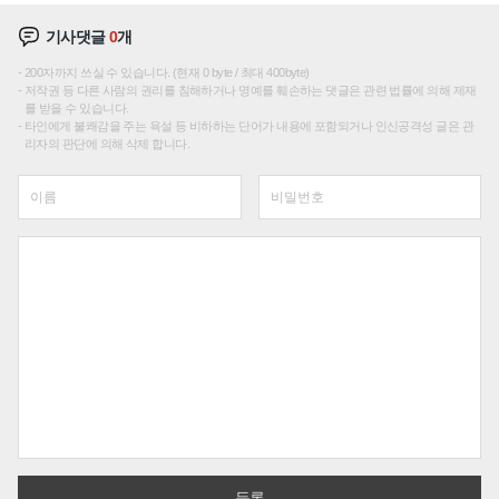
기사댓글
0
개
200자까지 쓰실 수 있습니다. (현재 0 byte / 최대 400byte)
저작권 등 다른 사람의 권리를 침해하거나 명예를 훼손하는 댓글은 관련 법률에 의해 제재
를 받을 수 있습니다.
타인에게 불쾌감을 주는 욕설 등 비하하는 단어가 내용에 포함되거나 인신공격성 글은 관
리자의 판단에 의해 삭제 합니다.