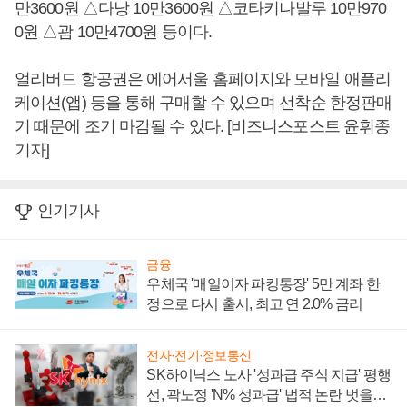
만3600원 △다낭 10만3600원 △코타키나발루 10만970
0원 △괌 10만4700원 등이다.
얼리버드 항공권은 에어서울 홈페이지와 모바일 애플리
케이션(앱) 등을 통해 구매할 수 있으며 선착순 한정판매
기 때문에 조기 마감될 수 있다. [비즈니스포스트 윤휘종
기자]
인기기사
금융
우체국 '매일이자 파킹통장' 5만 계좌 한
정으로 다시 출시, 최고 연 2.0% 금리
전자·전기·정보통신
SK하이닉스 노사 '성과급 주식 지급' 평행
선, 곽노정 'N% 성과급' 법적 논란 벗을지