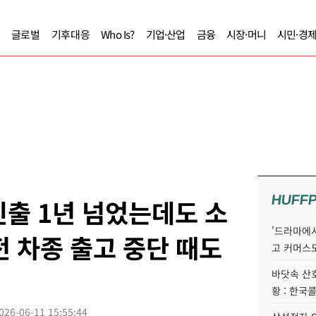
글로벌
기후대응
Who Is?
기업·산업
금융
시장·머니
시민·경
HUFF
진출 1년 넘었는데도 소
'드라마에서
전 차종 출고 중단 때도
고 커머스
바닷속 산
황 : 한국
026-06-11 15:55:44