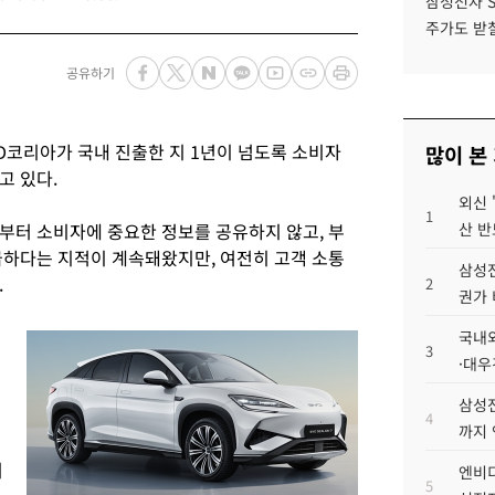
삼성전자 
주가도 받칠
공유하기
D코리아가 국내 진출한 지 1년이 넘도록 소비자
많이 본
고 있다.
외신 
1
 때부터 소비자에 중요한 정보를 공유하지 않고, 부
산 반
급하다는 지적이 계속돼왔지만, 여전히 고객 소통
삼성전
.
2
권가 
국내외
3
·대우
삼성전
4
까지
리
엔비디
5