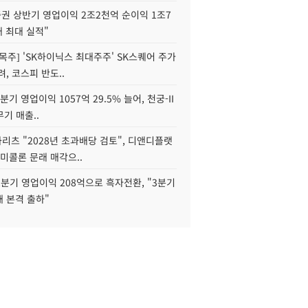
권 상반기 영업이익 2조2천억 순이익 1조7
대 최대 실적"
목주] 'SK하이닉스 최대주주' SK스퀘어 주가
려, 코스피 반도..
2분기 영업이익 1057억 29.5% 늘어, 천궁-II
기 매출..
화리츠 "2028년 초과배당 검토", 디앤디플랫
미콜론 문래 매각으..
분기 영업이익 208억으로 흑자전환, "3분기
재 본격 출하"