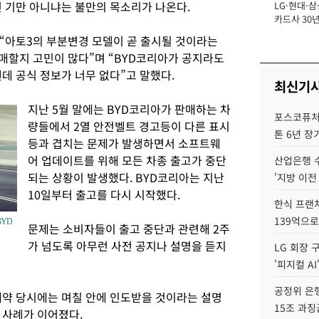
건 기만 아니냐는 불만의 목소리가 나온다.
LG·현대·삼
장
카드사 30년
뢰 회복에 
 “아토3의 부분변경 모델이 곧 출시될 것이라는
제재 '부담' 
구매할지 고민이 많다”며 “BYD코리아가 공지라도
데 공식 정보가 너무 없다”고 말했다.
최신기
지난 5월 말에는 BYD코리아가 판매하는 차
포스코퓨처엠
량들에서 2열 안전벨트 경고등이 다른 표시
톤 6년 장
등과 겹치는 문제가 발생하면서 소프트웨
어 업데이트를 위해 모든 차종 출고가 중단
산업은행 
되는 상황이 발생했다. BYD코리아는 지난
'지방 이전
10일부터 출고를 다시 시작했다.
한식 프랜
139억으로
BYD
문제는 소비자들이 출고 중단과 관련해 2주
가 넘도록 아무런 사전 공지나 설명을 듣지
LG 회장 
'피지컬 AI
공정위 은행
계약 당시에는 며칠 안에 인도받을 것이라는 설명
15조 과징
 사례가 이어졌다.