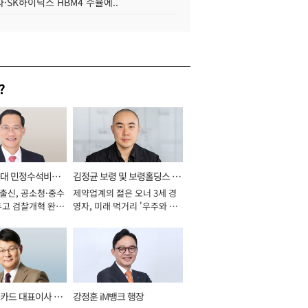
·SK하이닉스 HBM4 수율에..
?
와대 민정수석비서
김정균 보령 및 보령홀딩스 대
 출신, 공소청·중수
제약업계의 젊은 오너 3세 경
표이사 사장
두고 검찰개혁 완수
영자, 미래 먹거리 '우주와 헬
년]
스케어' 공들여 [2026년]
카드 대표이사 사
강정훈 iM뱅크 행장