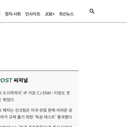
제
정치·사회
인사이트
JOB+
최신뉴스
씨저널
POST
 도시락까지' IP 키운 CJ ENM : 티빙도 웃
도 뛰었다
호 해치는 선크림은 미국·유럽 판매 어려운 상
콜마가 규제 뚫기 위한 '독성 테스트' 통과했다