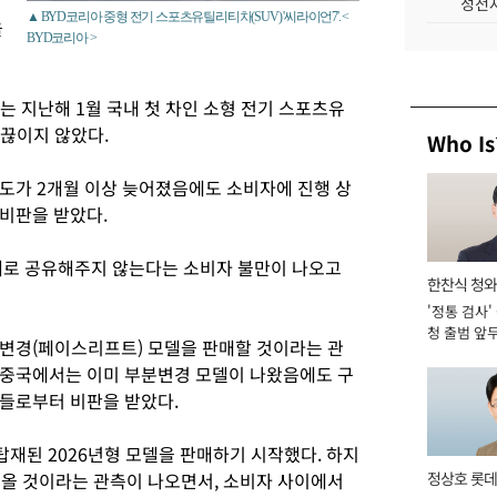
성전자
▲ BYD코리아 중형 전기 스포츠유틸리티차(SUV) '씨라이언7'. <
을
BYD코리아 >
는 지난해 1월 국내 첫 차인 소형 전기 스포츠유
 끊이지 않았다.
Who Is
도가 2개월 이상 늦어졌음에도 소비자에 진행 상
비판을 받았다.
대로 공유해주지 않는다는 소비자 불만이 나오고
한찬식 청
'정통 검사'
관
청 출범 앞
분변경(페이스리프트) 모델을 판매할 것이라는 관
맡아 [2026
때 중국에서는 이미 부분변경 모델이 나왔음에도 구
들로부터 비판을 받았다.
 탑재된 2026년형 모델을 판매하기 시작했다. 하지
여올 것이라는 관측이 나오면서, 소비자 사이에서
정상호 롯데