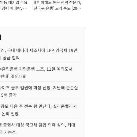
성 등 대기업 주요
내부 이해도 높은 전략 전문가,
 경력 베테랑, 신
'전국구 은행' 도약 속도 [2026
'초집중' 영업정지
년]
[2026년]
사
, 국내 배터리 제조사에 LFP 양극재 19만
기 공급 합의
수출입은행 기업은행 노조, 11일 여의도서
 반대' 결의대회
차이즈 놀부 법원에 회생 신청, 지난해 순손실
 9배 증가
구광모 다음 주 젠슨 황 만난다, 실리콘밸리서
' 논의 전망
 증권사 대상 국고채 담합 의혹 심의, 최대
금 가능성