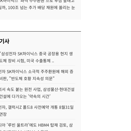
SK하이닉스 '파격 주주환원'으로 투심 달래고
까, 100조 넘는 추가 배당 재원에 쏠리는 눈
 기사
"삼성전자 SK하이닉스 중국 공장용 현지 생
도체 장비 시험, 미국 수출통제 ..
자 SK하이닉스 소극적 주주환원에 해외 증
비판, "반도체 호황 지속성 의문"
서 속도 붙는 원전 사업, 삼성물산·현대건설
건설에 다가오는 '약속의 시간'
자, 갤럭시Z 폴드8 사전예약 개통 8월31일
 연장
아 '루빈 울트라'에도 HBM4 탑재 검토, 삼