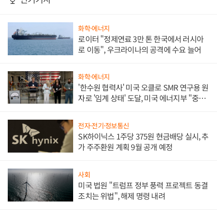
화학·에너지
로이터 "정제연료 3만 톤 한국에서 러시아
로 이동", 우크라이나의 공격에 수요 늘어
화학·에너지
'한수원 협력사' 미국 오클로 SMR 연구용 원
자로 '임계 상태' 도달, 미국 에너지부 "중요
한 이정표"
전자·전기·정보통신
SK하이닉스 1주당 375원 현금배당 실시, 추
가 주주환원 계획 9월 공개 예정
사회
미국 법원 "트럼프 정부 풍력 프로젝트 동결
조치는 위법", 해제 명령 내려