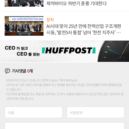
제약바이오 하반기 훈풍 기대한다
정치
AI시대 맞아 25년 만에 전력산업 구조개편
시동, '발전5사 통합' 넘어 '한전 지주사' 재편
론도
기사댓글
0
개
200자까지 쓰실 수 있습니다. (현재 0 byte / 최대 400byte)
저작권 등 다른 사람의 권리를 침해하거나 명예를 훼손하는 댓글은 관련 법률에 의해 제재를 받을
수 있습니다.
타인에게 불쾌감을 주는 욕설 등 비하하는 단어가 내용에 포함되거나 인신공격성 글은 관리자의 판
단에 의해 삭제 합니다.