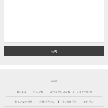
PC버전
회사소개
윤리강령
개인정보처리방침
이용자위원회
청소년보호정책
정정·반론보도
기사심의규정
불편신고