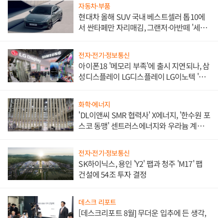
자동차·부품
현대차 올해 SUV 국내 베스트셀러 톱10에
서 싼타페만 자리매김, 그랜저·아반떼 '세단
쌍끌이'로 내수 방어
전자·전기·정보통신
아이폰18 '메모리 부족'에 출시 지연되나, 삼
성디스플레이 LG디스플레이 LG이노텍 '탈
애플' 수익 다각화 속도
화학·에너지
'DL이앤씨 SMR 협력사' X에너지, '한수원 포
스코 동맹' 센트러스에너지와 우라늄 계약
체결
전자·전기·정보통신
SK하이닉스, 용인 'Y2' 팹과 청주 'M17' 팹
건설에 54조 투자 결정
데스크 리포트
[데스크리포트 8월] 무더운 입추에 든 생각,