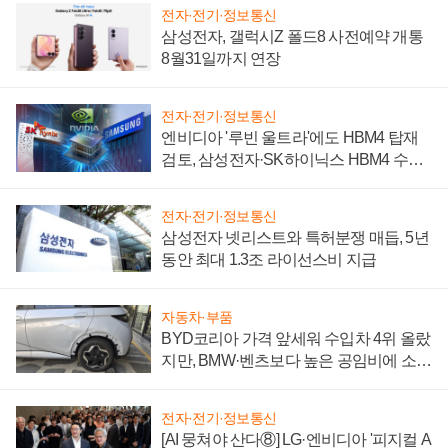
전자·전기·정보통신
삼성전자, 갤럭시Z 폴드8 사전예약 개통
8월31일까지 연장
전자·전기·정보통신
엔비디아 '루빈 울트라'에도 HBM4 탑재
검토, 삼성전자·SK하이닉스 HBM4 수율
에 주도권 갈린다
전자·전기·정보통신
삼성전자 넷리스트와 특허분쟁 매듭, 5년
동안 최대 1.3조 라이선스비 지급
자동차·부품
BYD코리아 가격 앞세워 수입차 4위 올랐
지만, BMW·벤츠보다 높은 공임비에 소비
자 불만 폭발
전자·전기·정보통신
[AI 뭉쳐야 산다⑧] LG·엔비디아 '피지컬 A