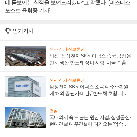
데 돋보이는 실적을 보여드리겠다"고 말했다. [비즈니스
포스트 윤휘종 기자]
인기기사
전자·전기·정보통신
외신 "삼성전자 SK하이닉스 중국 공장용
현지 생산 반도체 장비 시험, 미국 수출통
제 대비"
전자·전기·정보통신
삼성전자 SK하이닉스 소극적 주주환원
에 해외 증권가 비판, "반도체 호황 지속
성 의문"
건설
국내외서 속도 붙는 원전 사업, 삼성물산·
현대건설·대우건설에 다가오는 '약속의
시간'