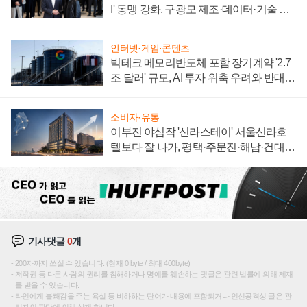
I' 동맹 강화, 구광모 제조·데이터·기술 결
집해 종합 로보틱스 기업으로
인터넷·게임·콘텐츠
빅테크 메모리반도체 포함 장기계약 '2.7
조 달러' 규모, AI 투자 위축 우려와 반대
신호
소비자·유통
이부진 야심작 '신라스테이' 서울신라호
텔보다 잘 나가, 평택·주문진·해남·건대로
성장판 더 넓힌다
기사댓글
0
개
200자까지 쓰실 수 있습니다. (현재 0 byte / 최대 400byte)
저작권 등 다른 사람의 권리를 침해하거나 명예를 훼손하는 댓글은 관련 법률에 의해 제재
를 받을 수 있습니다.
타인에게 불쾌감을 주는 욕설 등 비하하는 단어가 내용에 포함되거나 인신공격성 글은 관
리자의 판단에 의해 삭제 합니다.