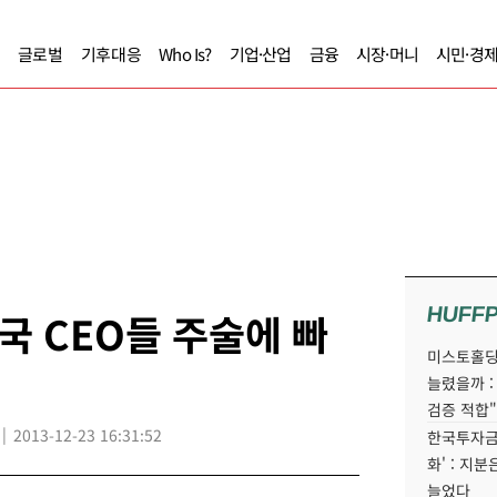
글로벌
기후대응
Who Is?
기업·산업
금융
시장·머니
시민·경
HUFF
국 CEO들 주술에 빠
미스토홀딩
늘렸을까 :
검증 적합"
2013-12-23 16:31:52
한국투자금
화' : 지
늘었다