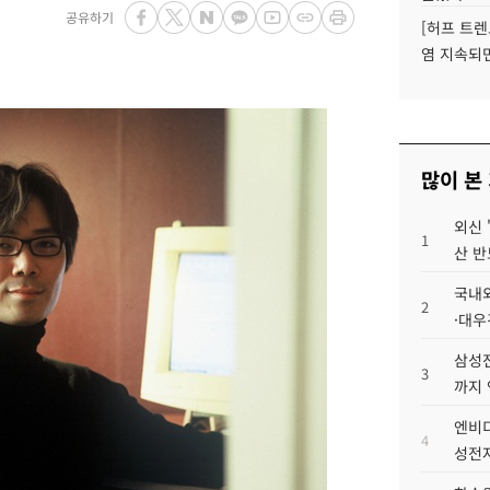
공유하기
[허프 트렌
염 지속되
많이 본
외신 
1
산 반
국내외
2
·대우
삼성전
3
까지
엔비디
4
성전자