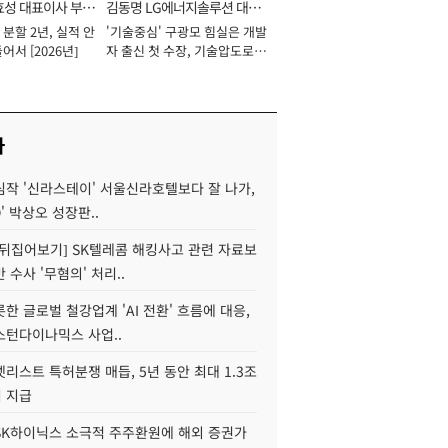
효성 대표이사 부회
김동명 LG에너지솔루션 대표
분할 2년, 실적 안
'기술중심' 구광모 힘실은 개발
이사 사장
어서 [2026년]
자 출신 첫 수장, 기술압도로
경쟁력 확보 사활 [2026년]
사
심작 '신라스테이' 서울신라호텔보다 잘 나가,
O' 박상오 성장판..
 뒤집어보기] SK텔레콤 해킹사고 관련 자료보
 수사 '무혐의' 처리..
한 글로벌 철강업계 'AI 전환' 흐름에 대응,
스턴다이나믹스 사업..
리스트 특허분쟁 매듭, 5년 동안 최대 1.3조
 지급
SK하이닉스 소극적 주주환원에 해외 증권가