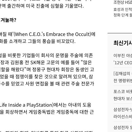
조현상 HS
’을 번역 출간하며 미국 진출에 심혈을 기울였다.
효성과 인적 
장
정화 단계 들
 겨눌까?
(When C.E.O.'s Embrace the Occult)에
일화를 소개하고 그들의 풍습을 비꼬았다.
최신기
벌을 비롯한 기업들이 회사의 운명을 주술에 의존
이부진 야
회장과 김원홍 전 SK해운 고문의 예를 들어 "많은
'12년 CE
역할을 해왔다"며 정몽구 현대차 회장은 동생인 고
[김재섭의
었을 때 점쟁이를 찾은 것으로 알려져 있으며, 삼
전 명령위반
수를 믿었고 사원 면접을 볼 때 관련 주술 전문가
포스코 비롯
현대차 보
 Inside a PlayStation)에서는 아내의 도움
삼성전자·넷
험을 회상하면서 게임중독법은 게임중독에 대한 근
라이선스비
삼성전자 