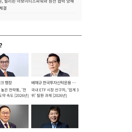
, 필리핀 아보이티즈파워와 원전 협력 양해
 체결
?
뱅크 행장
배재규 한국투자신탁운용 대
높은 전략통, '전
국내 ETF 시장 선구자, '업계 3
표이사 사장
도약 속도 [2026년]
위' 탈환 과제 [2026년]