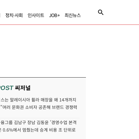
제
정치·사회
인사이트
JOB+
최신뉴스
씨저널
POST
스는 말레이시아 휠라 매장을 왜 14개까지
 "여러 문화권 소비자 공존해 브랜드 경쟁력
융그룹 김남구 장남 김동윤 '경영수업 본격
분은 0.6%에서 멈췄는데 승계 비용 조 단위로