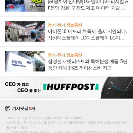
[AI 뭉쳐야 산다⑧] LG·엔비디아 '피지컬 A
I' 동맹 강화, 구광모 제조·데이터·기술 결
집해 종합 로보틱스 기업으로
전자·전기·정보통신
아이폰18 '메모리 부족'에 출시 지연되나,
삼성디스플레이 LG디스플레이 LG이노
텍 '탈애플' 수익 다각화 속도
전자·전기·정보통신
삼성전자 넷리스트와 특허분쟁 매듭, 5년
동안 최대 1.3조 라이선스비 지급
기사댓글
0
개
200자까지 쓰실 수 있습니다. (현재 0 byte / 최대 400byte)
저작권 등 다른 사람의 권리를 침해하거나 명예를 훼손하는 댓글은 관련 법률에 의해 제재
를 받을 수 있습니다.
타인에게 불쾌감을 주는 욕설 등 비하하는 단어가 내용에 포함되거나 인신공격성 글은 관