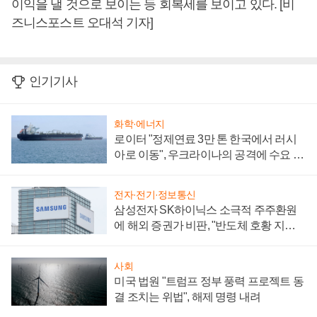
이익을 낼 것으로 보이는 등 회복세를 보이고 있다. [비
즈니스포스트 오대석 기자]
인기기사
화학·에너지
로이터 "정제연료 3만 톤 한국에서 러시
아로 이동", 우크라이나의 공격에 수요 늘
어
전자·전기·정보통신
삼성전자 SK하이닉스 소극적 주주환원
에 해외 증권가 비판, "반도체 호황 지속
성 의문"
사회
미국 법원 "트럼프 정부 풍력 프로젝트 동
결 조치는 위법", 해제 명령 내려