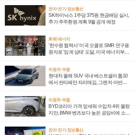
전자·전기·정보통신
SK하이닉스 1주당 375원 현금배당 실시,
추가 주주환원 계획 9월 공개 예정
화학·에너지
'한수원 협력사' 미국 오클로 SMR 연구용
원자로 '임계 상태' 도달, 미국 에너지부
"중요한 이정표"
자동차·부품
현대차 올해 SUV 국내 베스트셀러 톱10
에서 싼타페만 자리매김, 그랜저·아반떼
'세단 쌍끌이'로 내수 방어
자동차·부품
BYD코리아 가격 앞세워 수입차 4위 올랐
지만, BMW·벤츠보다 높은 공임비에 소비
자 불만 폭발
전자·전기·정보통신