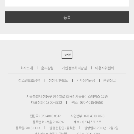
PC버전
회사소개
윤리강령
개인정보처리방침
이용자위원회
청소년보호정책
정정·반론보도
기사심의규정
불편신고
서울특별시 성동구 성수일로 39-34 서울숲더스페이스 12층
대표전화 : 1800-6522
팩스 : 070-4015-8658
편집국 : 070-4010-8512
사업본부 : 070-4010-7078
등록번호 : 서울 아 02897
제호 : 비즈니스포스트
등록일: 2013.11.13
발행·편집인 : 강석운
발행일자: 2013년 12월 2일
청소년보호책임자 : 강석운
ISSN : 2636-171X