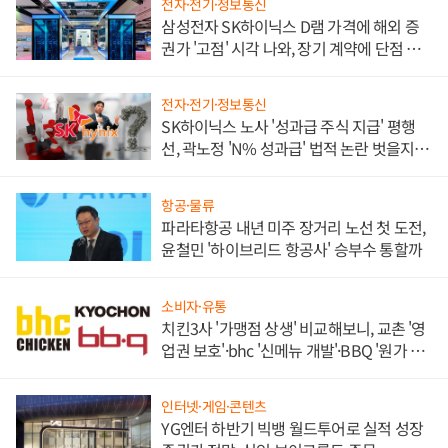
전자·전기·정보통신
삼성전자 SK하이닉스 D램 가격에 해외 증
권가 '고점' 시각 나와, 장기 계약에 단점 부
각
전자·전기·정보통신
SK하이닉스 노사 '성과급 주식 지급' 평행
선, 곽노정 'N% 성과급' 법적 논란 벗을지 주
목
항공·물류
파라타항공 내년 미주 장거리 노선 첫 도전,
윤철민 '하이브리드 항공사' 승부수 통할까
소비자·유통
치킨3사 '가맹점 상생' 비교해보니, 교촌 '영
업권 보호'·bhc '신메뉴 개발'·BBQ '원가 부
담'
인터넷·게임·콘텐츠
YG엔터 하반기 빅뱅 월드투어로 실적 성장