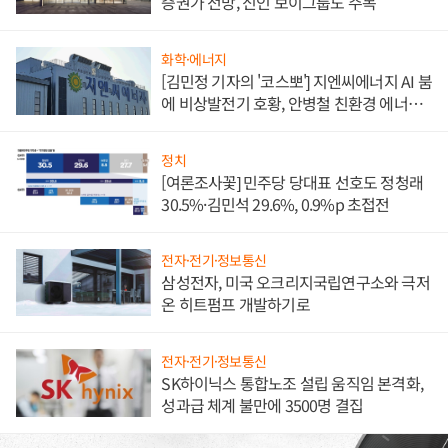
증권가 전망, 신인 보이그룹도 주목
화학·에너지
[김민정 기자의 '코스뽀'] 지엔씨에너지 AI 붐
에 비상발전기 호황, 안병철 친환경 에너지
발전전문기업 향한다
정치
[여론조사꽃] 민주당 당대표 선호도 정청래
30.5%·김민석 29.6%, 0.9%p 초접전
전자·전기·정보통신
삼성전자, 미국 오크리지국립연구소와 극저
온 히트펌프 개발하기로
전자·전기·정보통신
SK하이닉스 통합노조 설립 움직임 본격화,
성과급 체계 불만에 3500명 결집