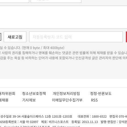
 수 있습니다. (현재 0 byte / 최대 400byte)
다른 사람의 권리를 침해하거나 명예를 훼손하는 댓글은 관련 법률에 의해 제재를 받을 수 있습니
쾌감을 주는 욕설 등 비하하는 단어가 내용에 포함되거나 인신공격성 글은 관리자의 판단에 의해
용자위원회
청소년보호정책
개인정보처리방침
정정·반론보도
인재채용
기사제보
이메일무단수집거부
RSS
수일로 39-34 서울숲더스페이스 12층 1201호-1203호
대표전화 : 1800-6522
편집국 070-4
8658
등록번호 : 서울 아 02897
제호: 비즈니스포스트
등록일: 2013.11.13
발행·편집인 : 강석
X
Copyright ? 2013 비즈니스포스트. All rights reserved.