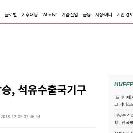
글로벌
기후대응
Who Is?
기업·산업
금융
시장·머니
시민·경
HUFF
상승, 석유수출국기구
'드라마에서
고 커머스
바닷속 산
2018-12-05 07:46:44
황 : 한국