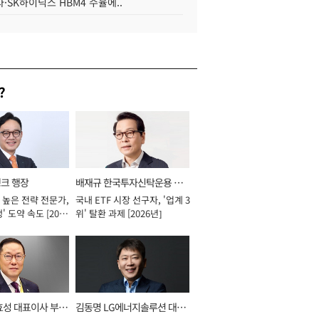
·SK하이닉스 HBM4 수율에..
?
뱅크 행장
배재규 한국투자신탁운용 대
 높은 전략 전문가,
국내 ETF 시장 선구자, '업계 3
표이사 사장
' 도약 속도 [2026
위' 탈환 과제 [2026년]
효성 대표이사 부회
김동명 LG에너지솔루션 대표