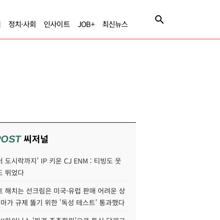
제
정치·사회
인사이트
JOB+
최신뉴스
씨저널
POST
 도시락까지' IP 키운 CJ ENM : 티빙도 웃
도 뛰었다
호 해치는 선크림은 미국·유럽 판매 어려운 상
콜마가 규제 뚫기 위한 '독성 테스트' 통과했다