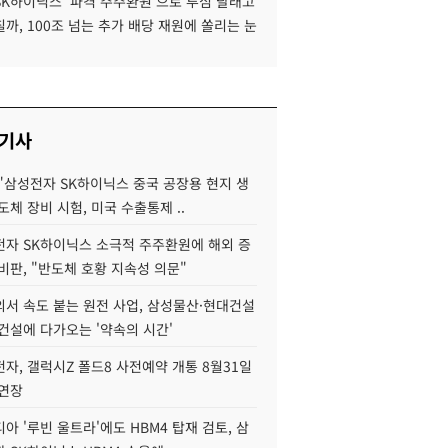
SK하이닉스 '파격 주주환원'으로 투심 달래고
까, 100조 넘는 추가 배당 재원에 쏠리는 눈
 기사
"삼성전자 SK하이닉스 중국 공장용 현지 생
도체 장비 시험, 미국 수출통제 ..
자 SK하이닉스 소극적 주주환원에 해외 증
비판, "반도체 호황 지속성 의문"
서 속도 붙는 원전 사업, 삼성물산·현대건설
건설에 다가오는 '약속의 시간'
자, 갤럭시Z 폴드8 사전예약 개통 8월31일
 연장
아 '루빈 울트라'에도 HBM4 탑재 검토, 삼