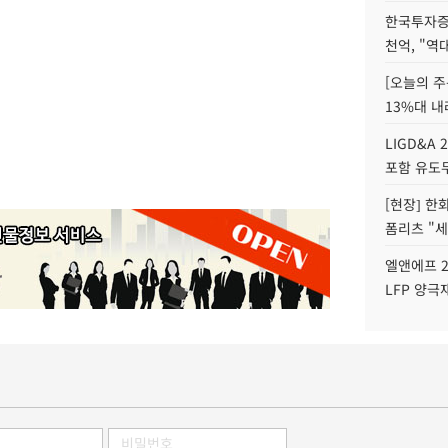
한국투자증
천억, "역
[오늘의 주
13%대 내
LIGD&A 
포함 유도무
[현장] 한
폼리츠 "세
엘앤에프 2
LFP 양극