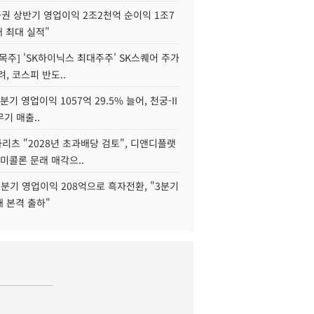
권 상반기 영업이익 2조2천억 순이익 1조7
대 최대 실적"
목주] 'SK하이닉스 최대주주' SK스퀘어 주가
려, 코스피 반도..
2분기 영업이익 1057억 29.5% 늘어, 천궁-II
기 매출..
화리츠 "2028년 초과배당 검토", 디앤디플랫
미콜론 문래 매각으..
분기 영업이익 208억으로 흑자전환, "3분기
재 본격 출하"