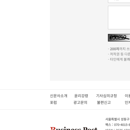
-
200자
까지 쓰실
- 저작권 등 
- 타인에게 불
신문사소개
윤리강령
기사심의규정
이
포럼
광고문의
불편신고
서울특별시 성동구 성
팩스 : 070-4015-
ISSN : 2636-171