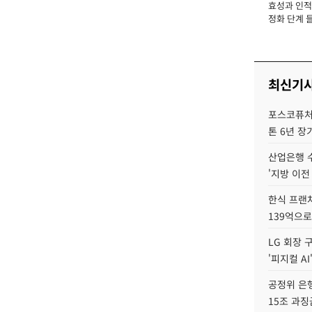
효성과 인적 
장
정화 단계 들
최신기
포스코퓨처엠
톤 6년 장
산업은행 
'지방 이전
한식 프랜
139억으로
LG 회장 
'피지컬 AI
공정위 은행
15조 과징