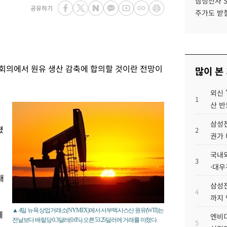
삼성전자 
공유하기
주가도 받칠
 회의에서 원유 생산 감축에 합의할 것이란 전망이
많이 본
외신 
1
텍
산 반
삼성전
쳤
2
권가 
국내외
3
·대우
래
삼성전
4
까지
▲ 4일 뉴욕 상업거래소(NYMEX)에서 서부텍사스산 원유(WTI)는
에
엔비디
전날보다 배럴당 0.3달러(0.6%) 오른 53.25달러에 거래를 마쳤다.
5