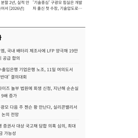
분할 2년, 실적 안
'기술중심' 구광모 힘실은 개발
이사 사장
어서 [2026년]
자 출신 첫 수장, 기술압도로
경쟁력 확보 사활 [2026년]
사
, 국내 배터리 제조사에 LFP 양극재 19만
기 공급 합의
수출입은행 기업은행 노조, 11일 여의도서
 반대' 결의대회
차이즈 놀부 법원에 회생 신청, 지난해 순손실
 9배 증가
구광모 다음 주 젠슨 황 만난다, 실리콘밸리서
' 논의 전망
 증권사 대상 국고채 담합 의혹 심의, 최대
금 가능성