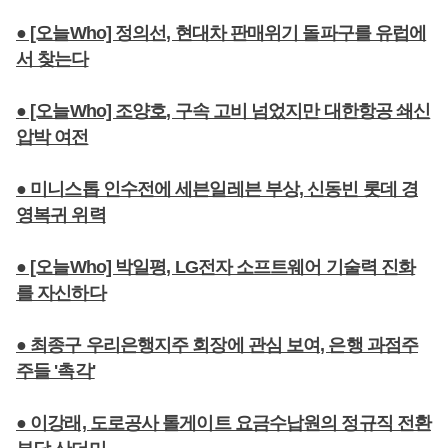
● [오늘Who] 정의선, 현대차 판매위기 돌파구를 유럽에
서 찾는다
● [오늘Who] 조양호, 구속 고비 넘었지만 대한항공 쇄신
압박 여전
● 미니스톱 인수전에 세븐일레븐 부상, 신동빈 롯데 경
영복귀 위력
● [오늘Who] 박일평, LG전자 소프트웨어 기술력 진화
를 자신하다
● 최종구 우리은행지주 회장에 관심 보여, 은행 과점주
주들 '촉각'
● 이강래, 도로공사 톨게이트 요금수납원의 정규직 전환