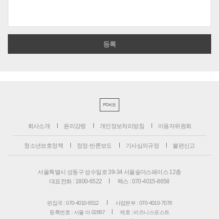
PC버전
회사소개
윤리강령
개인정보처리방침
이용자위원회
청소년보호정책
정정·반론보도
기사심의규정
불편신고
서울특별시 성동구 성수일로 39-34 서울숲더스페이스 12층
대표전화 : 1800-6522
팩스 : 070-4015-8658
편집국 : 070-4010-8512
사업본부 : 070-4010-7078
등록번호 : 서울 아 02897
제호 : 비즈니스포스트