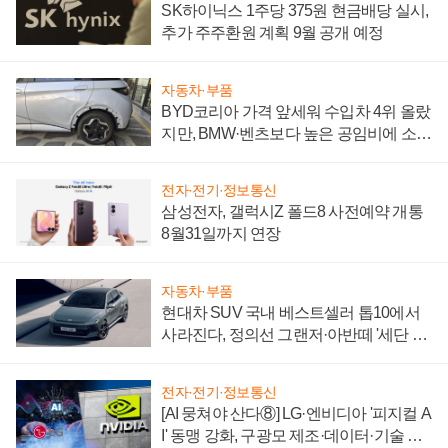
SK하이닉스 1주당 375원 현금배당 실시,
추가 주주환원 계획 9월 공개 예정
자동차·부품
BYD코리아 가격 앞세워 수입차 4위 올랐
지만, BMW·벤츠보다 높은 공임비에 소비
자 불만 폭발
전자·전기·정보통신
삼성전자, 갤럭시Z 폴드8 사전예약 개통
8월31일까지 연장
자동차·부품
현대차 SUV 국내 베스트셀러 톱10에서
사라진다, 정의선 그랜저·아반떼 '세단 쌍
끌이'로 내수 방어
전자·전기·정보통신
[AI 뭉쳐야 산다⑧] LG·엔비디아 '피지컬 A
I' 동맹 강화, 구광모 제조·데이터·기술 결