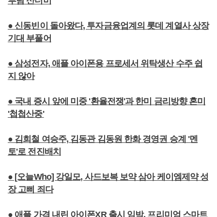
부담 산더미
● 신동빈이 돌아왔다, 투자금융업계의 롯데 계열사 상장
기대 부풀어
● 삼성전자, 애플 아이폰용 프로세서 위탁생산 수주 쉽
지 않아
● 국내 증시 앞에 미중 '환율전쟁'과 한미 금리방향 혼미
'첩첩산중'
● 김희철 여승주, 김동관 김동원 한화 경영권 승계 '멘
토'로 전진배치
● [오늘Who] 강일모, 사드보복 보약 삼아 케이엠제약 성
장 고삐 죄다
● 애플 가격 내린 아이폰XR 출시 임박, 프리미엄 스마트