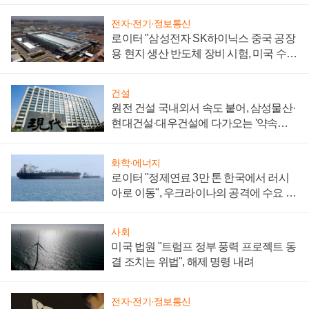
전자·전기·정보통신
로이터 "삼성전자 SK하이닉스 중국 공장
용 현지 생산 반도체 장비 시험, 미국 수출
통제 대비"
건설
원전 건설 국내외서 속도 붙어, 삼성물산·
현대건설·대우건설에 다가오는 '약속의
시간'
화학·에너지
로이터 "정제연료 3만 톤 한국에서 러시
아로 이동", 우크라이나의 공격에 수요 늘
어
사회
미국 법원 "트럼프 정부 풍력 프로젝트 동
결 조치는 위법", 해제 명령 내려
전자·전기·정보통신