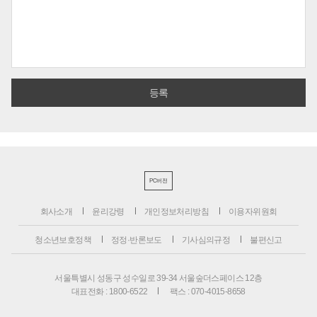
PC버전
회사소개
윤리강령
개인정보처리방침
이용자위원회
청소년보호정책
정정·반론보도
기사심의규정
불편신고
서울특별시 성동구 성수일로 39-34 서울숲더스페이스 12층
대표전화 : 1800-6522
팩스 : 070-4015-8658