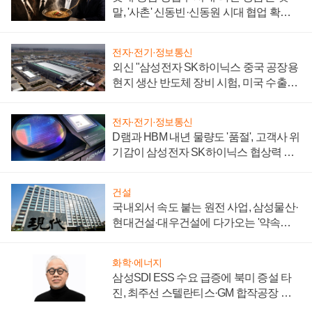
말, '사촌' 신동빈·신동원 시대 협업 확대
일로
전자·전기·정보통신
외신 "삼성전자 SK하이닉스 중국 공장용
현지 생산 반도체 장비 시험, 미국 수출통
제 대비"
전자·전기·정보통신
D램과 HBM 내년 물량도 '품절', 고객사 위
기감이 삼성전자 SK하이닉스 협상력 더
키워
건설
국내외서 속도 붙는 원전 사업, 삼성물산·
현대건설·대우건설에 다가오는 '약속의
시간'
화학·에너지
삼성SDI ESS 수요 급증에 북미 증설 타
진, 최주선 스텔란티스·GM 합작공장 건
설 재추진하나