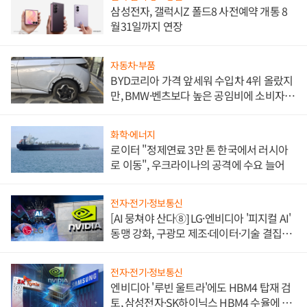
삼성전자, 갤럭시Z 폴드8 사전예약 개통 8
월31일까지 연장
자동차·부품
BYD코리아 가격 앞세워 수입차 4위 올랐지
만, BMW·벤츠보다 높은 공임비에 소비자
불만 폭발
화학·에너지
로이터 "정제연료 3만 톤 한국에서 러시아
로 이동", 우크라이나의 공격에 수요 늘어
전자·전기·정보통신
[AI 뭉쳐야 산다⑧] LG·엔비디아 '피지컬 AI'
동맹 강화, 구광모 제조·데이터·기술 결집
해 종합 로보틱스 기업으로
전자·전기·정보통신
엔비디아 '루빈 울트라'에도 HBM4 탑재 검
토, 삼성전자·SK하이닉스 HBM4 수율에 주