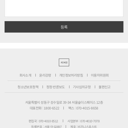
PC버전
회사소개
윤리강령
개인정보처리방침
이용자위원회
청소년보호정책
정정·반론보도
기사심의규정
불편신고
서울특별시 성동구 성수일로 39-34 서울숲더스페이스 12층
대표전화 : 1800-6522
팩스 : 070-4015-8658
편집국 : 070-4010-8512
사업본부 : 070-4010-7078
등록번호 : 서울 아 02897
제호 : 비즈니스포스트