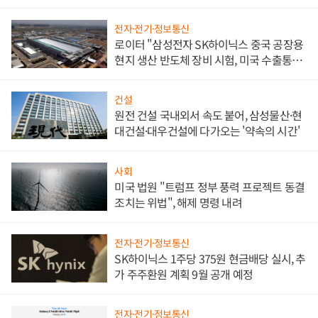
문"
전자·전기·정보통신
로이터 "삼성전자 SK하이닉스 중국 공장용
현지 생산 반도체 장비 시험, 미국 수출통제
대비"
건설
원전 건설 국내외서 속도 붙어, 삼성물산·현
대건설·대우건설에 다가오는 '약속의 시간'
사회
미국 법원 "트럼프 정부 풍력 프로젝트 동결
조치는 위법", 해제 명령 내려
전자·전기·정보통신
SK하이닉스 1주당 375원 현금배당 실시, 추
가 주주환원 계획 9월 공개 예정
전자·전기·정보통신