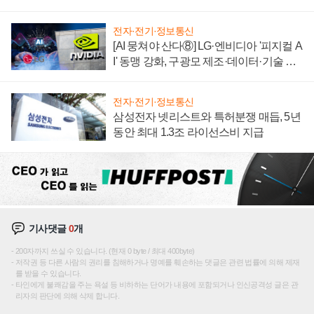
텍 '탈애플' 수익 다각화 속도
전자·전기·정보통신
[AI 뭉쳐야 산다⑧] LG·엔비디아 '피지컬 A
I' 동맹 강화, 구광모 제조·데이터·기술 결
집해 종합 로보틱스 기업으로
전자·전기·정보통신
삼성전자 넷리스트와 특허분쟁 매듭, 5년
동안 최대 1.3조 라이선스비 지급
기사댓글
0
개
200자까지 쓰실 수 있습니다. (현재 0 byte / 최대 400byte)
저작권 등 다른 사람의 권리를 침해하거나 명예를 훼손하는 댓글은 관련 법률에 의해 제재
를 받을 수 있습니다.
타인에게 불쾌감을 주는 욕설 등 비하하는 단어가 내용에 포함되거나 인신공격성 글은 관
리자의 판단에 의해 삭제 합니다.