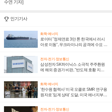
수연 기자]
인기기사
화학·에너지
로이터 "정제연료 3만 톤 한국에서 러시
아로 이동", 우크라이나의 공격에 수요 늘
어
전자·전기·정보통신
삼성전자 SK하이닉스 소극적 주주환원
에 해외 증권가 비판, "반도체 호황 지속
성 의문"
화학·에너지
'한수원 협력사' 미국 오클로 SMR 연구용
원자로 '임계 상태' 도달, 미국 에너지부
"중요한 이정표"
전자·전기·정보통신