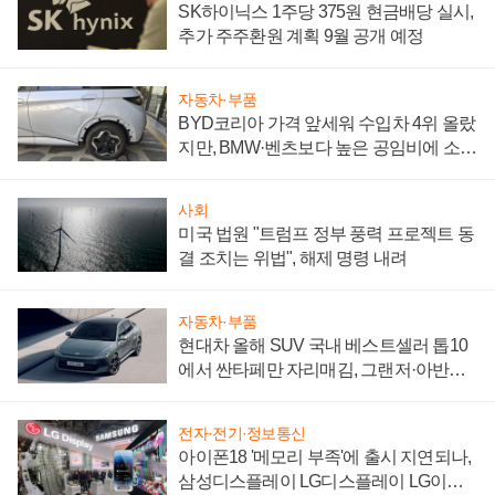
SK하이닉스 1주당 375원 현금배당 실시,
추가 주주환원 계획 9월 공개 예정
자동차·부품
BYD코리아 가격 앞세워 수입차 4위 올랐
지만, BMW·벤츠보다 높은 공임비에 소비
자 불만 폭발
사회
미국 법원 "트럼프 정부 풍력 프로젝트 동
결 조치는 위법", 해제 명령 내려
자동차·부품
현대차 올해 SUV 국내 베스트셀러 톱10
에서 싼타페만 자리매김, 그랜저·아반떼
'세단 쌍끌이'로 내수 방어
전자·전기·정보통신
아이폰18 '메모리 부족'에 출시 지연되나,
삼성디스플레이 LG디스플레이 LG이노