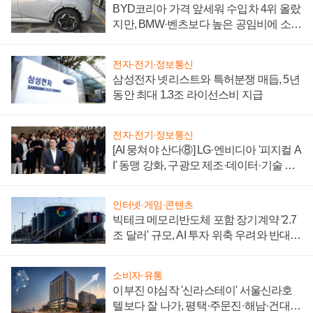
BYD코리아 가격 앞세워 수입차 4위 올랐
지만, BMW·벤츠보다 높은 공임비에 소비
자 불만 폭발
전자·전기·정보통신
삼성전자 넷리스트와 특허분쟁 매듭, 5년
동안 최대 1.3조 라이선스비 지급
전자·전기·정보통신
[AI 뭉쳐야 산다⑧] LG·엔비디아 '피지컬 A
I' 동맹 강화, 구광모 제조·데이터·기술 결
집해 종합 로보틱스 기업으로
인터넷·게임·콘텐츠
빅테크 메모리반도체 포함 장기계약 '2.7
조 달러' 규모, AI 투자 위축 우려와 반대
신호
소비자·유통
이부진 야심작 '신라스테이' 서울신라호
텔보다 잘 나가, 평택·주문진·해남·건대로