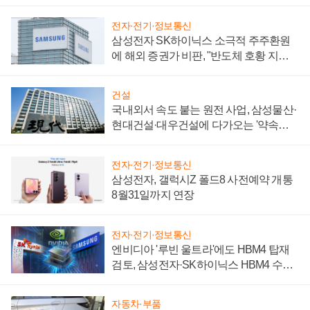
제 대비"
전자·전기·정보통신
삼성전자 SK하이닉스 소극적 주주환원
에 해외 증권가 비판, "반도체 호황 지속
성 의문"
건설
국내외서 속도 붙는 원전 사업, 삼성물산·
현대건설·대우건설에 다가오는 '약속의
시간'
전자·전기·정보통신
삼성전자, 갤럭시Z 폴드8 사전예약 개통
8월31일까지 연장
전자·전기·정보통신
엔비디아 '루빈 울트라'에도 HBM4 탑재
검토, 삼성전자·SK하이닉스 HBM4 수율
에 주도권 갈린다
자동차·부품