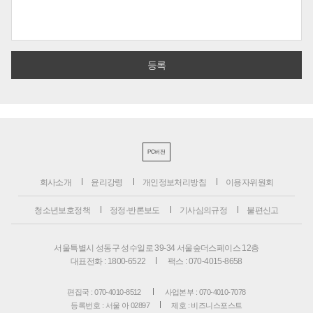
PC버전
회사소개
윤리강령
개인정보처리방침
이용자위원회
청소년보호정책
정정·반론보도
기사심의규정
불편신고
서울특별시 성동구 성수일로 39-34 서울숲더스페이스 12층
대표전화 : 1800-6522
팩스 : 070-4015-8658
편집국 : 070-4010-8512
사업본부 : 070-4010-7078
등록번호 : 서울 아 02897
제호 : 비즈니스포스트