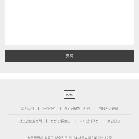
PC버전
회사소개
윤리강령
개인정보처리방침
이용자위원회
청소년보호정책
정정·반론보도
기사심의규정
불편신고
서울특별시 성동구 성수일로 39-34 서울숲더스페이스 12층