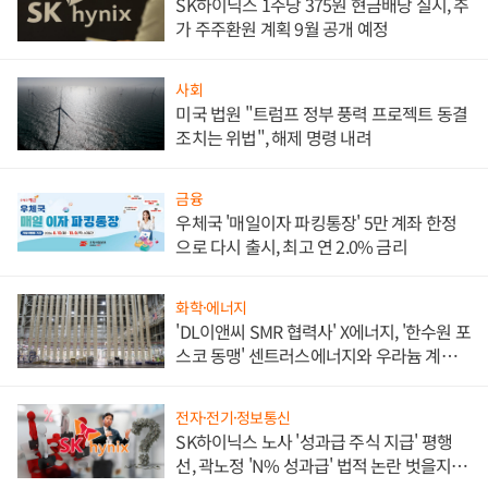
SK하이닉스 1주당 375원 현금배당 실시, 추
가 주주환원 계획 9월 공개 예정
사회
미국 법원 "트럼프 정부 풍력 프로젝트 동결
조치는 위법", 해제 명령 내려
금융
우체국 '매일이자 파킹통장' 5만 계좌 한정
으로 다시 출시, 최고 연 2.0% 금리
화학·에너지
'DL이앤씨 SMR 협력사' X에너지, '한수원 포
스코 동맹' 센트러스에너지와 우라늄 계약
체결
전자·전기·정보통신
SK하이닉스 노사 '성과급 주식 지급' 평행
선, 곽노정 'N% 성과급' 법적 논란 벗을지 주