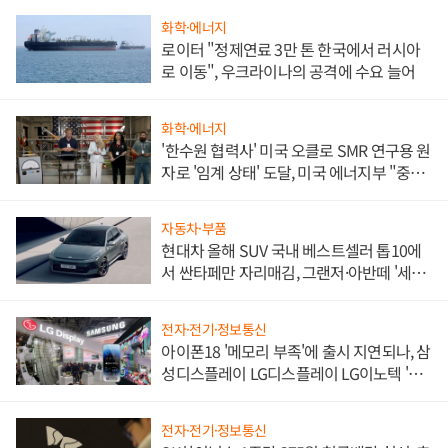
화학·에너지
로이터 "정제연료 3만 톤 한국에서 러시아
로 이동", 우크라이나의 공격에 수요 늘어
화학·에너지
'한수원 협력사' 미국 오클로 SMR 연구용 원
자로 '임계 상태' 도달, 미국 에너지부 "중요
한 이정표"
자동차·부품
현대차 올해 SUV 국내 베스트셀러 톱10에
서 싼타페만 자리매김, 그랜저·아반떼 '세단
쌍끌이'로 내수 방어
전자·전기·정보통신
아이폰18 '메모리 부족'에 출시 지연되나, 삼
성디스플레이 LG디스플레이 LG이노텍 '탈
애플' 수익 다각화 속도
전자·전기·정보통신