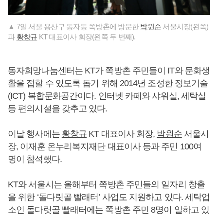
▲ 7일 서울 용산구 동자동 쪽방촌에 방문한
박원순
서울시장(왼쪽)
과
황창규
KT 대표이사 회장(왼쪽 두 번째).
동자희망나눔센터는 KT가 쪽방촌 주민들이 IT와 문화생
활을 접할 수 있도록 돕기 위해 2014년 조성한 정보기술
(ICT) 복합문화공간이다. 인터넷 카페와 샤워실, 세탁실
등 편의시설을 갖추고 있다.
이날 행사에는
황창규
KT 대표이사 회장,
박원순
서울시
장, 이재훈 온누리복지재단 대표이사 등과 주민 100여
명이 참석했다.
KT와 서울시는 올해부터 쪽방촌 주민들의 일자리 창출
을 위한 ‘돌다릿골 빨래터’ 사업도 지원하고 있다. 세탁업
소인 돌다릿골 빨래터에는 쪽방촌 주민 8명이 일하고 있