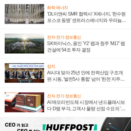
화학·에너지
'DL이앤씨 SMR 협력사' X에너지, '한수원
포스코 동맹' 센트러스에너지와 우라늄
계약 체결
전자·전기·정보통신
SK하이닉스, 용인 'Y2' 팹과 청주 'M17' 팹
건설에 54조 투자 결정
정치
AI시대 맞아 25년 만에 전력산업 구조개
편 시동, '발전5사 통합' 넘어 '한전 지주사'
재편론도
전자·전기·정보통신
AI 메모리반도체 시장에서 낸드플래시보
다 D램 부각, 고객사 물량 선점 수요의 '우
선순위'