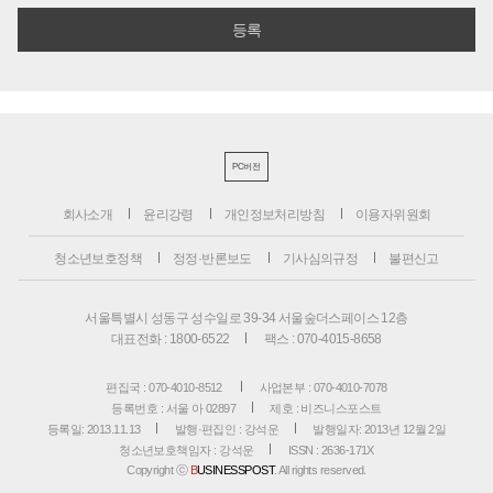
PC버전
회사소개
윤리강령
개인정보처리방침
이용자위원회
청소년보호정책
정정·반론보도
기사심의규정
불편신고
서울특별시 성동구 성수일로 39-34 서울숲더스페이스 12층
대표전화 : 1800-6522
팩스 : 070-4015-8658
편집국 : 070-4010-8512
사업본부 : 070-4010-7078
등록번호 : 서울 아 02897
제호 : 비즈니스포스트
등록일: 2013.11.13
발행·편집인 : 강석운
발행일자: 2013년 12월 2일
청소년보호책임자 : 강석운
ISSN : 2636-171X
Copyright ⓒ
B
USINESSPOST
. All rights reserved.