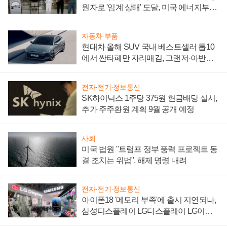
원자로 '임계 상태' 도달, 미국 에너지부
"중요한 이정표"
자동차·부품
현대차 올해 SUV 국내 베스트셀러 톱10
에서 싼타페만 자리매김, 그랜저·아반떼
'세단 쌍끌이'로 내수 방어
전자·전기·정보통신
SK하이닉스 1주당 375원 현금배당 실시,
추가 주주환원 계획 9월 공개 예정
사회
미국 법원 "트럼프 정부 풍력 프로젝트 동
결 조치는 위법", 해제 명령 내려
전자·전기·정보통신
아이폰18 '메모리 부족'에 출시 지연되나,
삼성디스플레이 LG디스플레이 LG이노
텍 '탈애플' 수익 다각화 속도