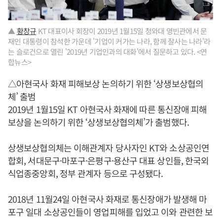
▲
황창규
KT 대표이사 회장이 2019년 1월15일 청와대 영빈관에서 문
재인 대통령이 참석한 가운데 '기업이 커가는 나라, 함께 잘사는 나라'라
는 슬로건으로 열린 '2019년 기업인과의 대화'에서 질문하고 있다. <연
합뉴스>
△아현국사 화재 피해보상 논의하기 위한 ‘상생보상협의
체’ 출범
2019년 1월15일 KT 아현국사 화재에 따른 통신장애 피해
보상을 논의하기 위한 ‘상생보상협의체’가 출범했다.
상생보상협의체는 이해관계자 당사자인 KT와 소상공인연
합회, 서대문구·마포구·은평구·용산구 대표 상인들, 한국외
식업종중앙회, 정부 관계자 등으로 구성됐다.
2018년 11월24일 아현국사 화재로 통신장애가 발생해 마
포구 일대 소상공인들이 영업피해를 입었고 이와 관련한 보