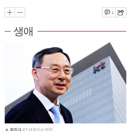
1
생애
▲
황창규
KT 대표이사 회장.