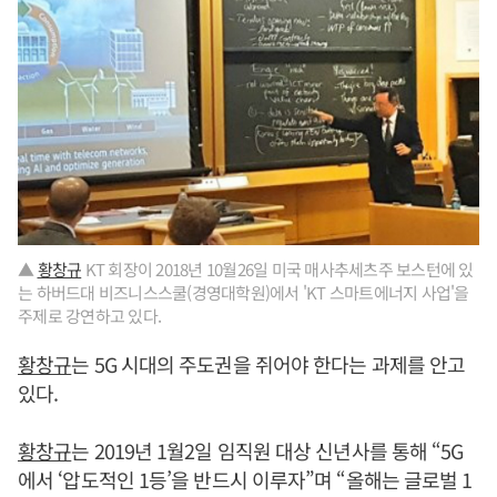
▲
황창규
KT 회장이 2018년 10월26일 미국 매사추세츠주 보스턴에 있
는 하버드대 비즈니스스쿨(경영대학원)에서 'KT 스마트에너지 사업'을
주제로 강연하고 있다.
황창규
는 5G 시대의 주도권을 쥐어야 한다는 과제를 안고
있다.
황창규
는 2019년 1월2일 임직원 대상 신년사를 통해 “5G
에서 ‘압도적인 1등’을 반드시 이루자”며 “올해는 글로벌 1