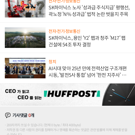
전자·전기·정보통신
SK하이닉스 노사 '성과급 주식지급' 평행선,
곽노정 'N% 성과급' 법적 논란 벗을지 주목
전자·전기·정보통신
SK하이닉스, 용인 'Y2' 팹과 청주 'M17' 팹
건설에 54조 투자 결정
정치
AI시대 맞아 25년 만에 전력산업 구조개편
시동, '발전5사 통합' 넘어 '한전 지주사' 재편
론도
기사댓글
0
개
200자까지 쓰실 수 있습니다. (현재 0 byte / 최대 400byte)
저작권 등 다른 사람의 권리를 침해하거나 명예를 훼손하는 댓글은 관련 법률에 의해 제재를 받을
수 있습니다.