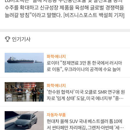
수주를 확대하고 신규성장 제품을 육성해 글로벌 경쟁력을
늘려갈 방침”이라고 말했다. [비즈니스포스트 백설희 기자]
인기기사
화학·에너지
로이터 "정제연료 3만 톤 한국에서 러시아
로 이동", 우크라이나의 공격에 수요 늘어
화학·에너지
'한수원 협력사' 미국 오클로 SMR 연구용 원
자로 '임계 상태' 도달, 미국 에너지부 "중요
한 이정표"
자동차·부품
현대차 올해 SUV 국내 베스트셀러 톱10에
서 싼타페만 자리매김, 그랜저·아반떼 '세단