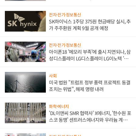
쌍끌이'로 내수 방어
전자·전기·정보통신
SK하이닉스 1주당 375원 현금배당 실시, 추
가 주주환원 계획 9월 공개 예정
전자·전기·정보통신
아이폰18 '메모리 부족'에 출시 지연되나, 삼
성디스플레이 LG디스플레이 LG이노텍 '탈
애플' 수익 다각화 속도
사회
미국 법원 "트럼프 정부 풍력 프로젝트 동결
조치는 위법", 해제 명령 내려
화학·에너지
'DL이앤씨 SMR 협력사' X에너지, '한수원 포
스코 동맹' 센트러스에너지와 우라늄 계약
체결