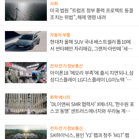
사회
미국 법원 "트럼프 정부 풍력 프로젝트 동결
조치는 위법", 해제 명령 내려
자동차·부품
현대차 올해 SUV 국내 베스트셀러 톱10에
서 싼타페만 자리매김, 그랜저·아반떼 '세단
쌍끌이'로 내수 방어
전자·전기·정보통신
아이폰18 '메모리 부족'에 출시 지연되나, 삼
성디스플레이 LG디스플레이 LG이노텍 '탈
애플' 수익 다각화 속도
화학·에너지
'DL이앤씨 SMR 협력사' X에너지, '한수원 포
스코 동맹' 센트러스에너지와 우라늄 계약
체결
전자·전기·정보통신
SK하이닉스, 용인 'Y2' 팹과 청주 'M17' 팹