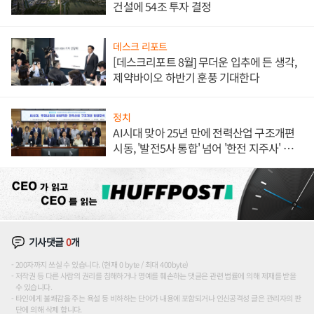
건설에 54조 투자 결정
데스크 리포트
[데스크리포트 8월] 무더운 입추에 든 생각,
제약바이오 하반기 훈풍 기대한다
정치
AI시대 맞아 25년 만에 전력산업 구조개편
시동, '발전5사 통합' 넘어 '한전 지주사' 재편
론도
기사댓글
0
개
200자까지 쓰실 수 있습니다. (현재 0 byte / 최대 400byte)
저작권 등 다른 사람의 권리를 침해하거나 명예를 훼손하는 댓글은 관련 법률에 의해 제재를 받을
수 있습니다.
타인에게 불쾌감을 주는 욕설 등 비하하는 단어가 내용에 포함되거나 인신공격성 글은 관리자의 판
단에 의해 삭제 합니다.