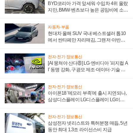
BYD코리아 가격 앞세워 수입차 4위 올랐
지만, BMW·벤츠보다 높은 공임비에 소비
자 불만 폭발
자동차·부품
현대차 올해 SUV 국내 베스트셀러 톱10
에서 싼타페만 자리매김, 그랜저·아반떼
'세단 쌍끌이'로 내수 방어
전자·전기·정보통신
[AI 뭉쳐야 산다⑧] LG·엔비디아 '피지컬 A
I' 동맹 강화, 구광모 제조·데이터·기술 결
집해 종합 로보틱스 기업으로
전자·전기·정보통신
아이폰18 '메모리 부족'에 출시 지연되나,
삼성디스플레이 LG디스플레이 LG이노
텍 '탈애플' 수익 다각화 속도
전자·전기·정보통신
삼성전자 넷리스트와 특허분쟁 매듭, 5년
동안 최대 1.3조 라이선스비 지급