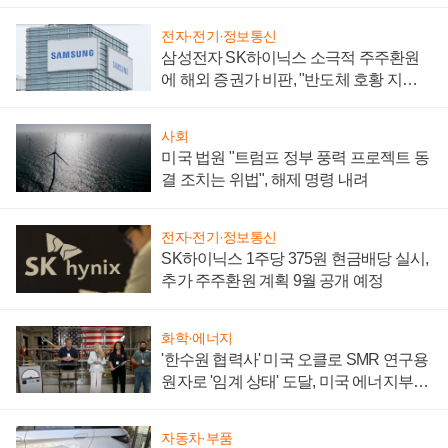
어
전자·전기·정보통신
삼성전자 SK하이닉스 소극적 주주환원
에 해외 증권가 비판, "반도체 호황 지속
성 의문"
사회
미국 법원 "트럼프 정부 풍력 프로젝트 동
결 조치는 위법", 해제 명령 내려
전자·전기·정보통신
SK하이닉스 1주당 375원 현금배당 실시,
추가 주주환원 계획 9월 공개 예정
화학·에너지
'한수원 협력사' 미국 오클로 SMR 연구용
원자로 '임계 상태' 도달, 미국 에너지부
"중요한 이정표"
자동차·부품