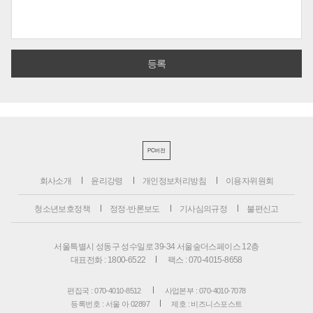
PC버전
회사소개
윤리강령
개인정보처리방침
이용자위원회
청소년보호정책
정정·반론보도
기사심의규정
불편신고
서울특별시 성동구 성수일로 39-34 서울숲더스페이스 12층
대표전화 : 1800-6522
팩스 : 070-4015-8658
편집국 : 070-4010-8512
사업본부 : 070-4010-7078
등록번호 : 서울 아 02897
제호 : 비즈니스포스트