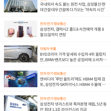
국내외서 속도 붙는 원전 사업, 삼성물산·현
대건설·대우건설에 다가오는 '약속의 시간'
전자·전기·정보통신
삼성전자, 갤럭시Z 폴드8 사전예약 개통 8
월31일까지 연장
자동차·부품
BYD코리아 가격 앞세워 수입차 4위 올랐지
만, BMW·벤츠보다 높은 공임비에 소비자
불만 폭발
전자·전기·정보통신
엔비디아 '루빈 울트라'에도 HBM4 탑재 검
토, 삼성전자·SK하이닉스 HBM4 수율에 주
도권 갈린다
전자·전기·정보통신
삼성전자 넷리스트와 특허분쟁 매듭, 5년 동
안 최대 1.3조 라이선스비 지급