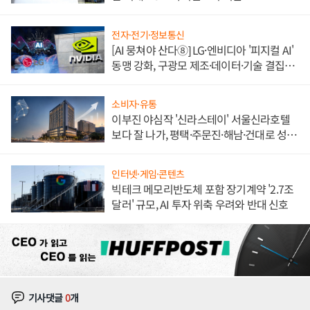
전자·전기·정보통신
[AI 뭉쳐야 산다⑧] LG·엔비디아 '피지컬 AI'
동맹 강화, 구광모 제조·데이터·기술 결집
해 종합 로보틱스 기업으로
소비자·유통
이부진 야심작 '신라스테이' 서울신라호텔
보다 잘 나가, 평택·주문진·해남·건대로 성
장판 더 넓힌다
인터넷·게임·콘텐츠
빅테크 메모리반도체 포함 장기계약 '2.7조
달러' 규모, AI 투자 위축 우려와 반대 신호
기사댓글
0
개