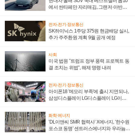
현대차 올해 SUV 국내 베스트셀러 톱10
에서 싼타페만 자리매김, 그랜저·아반떼
'세단 쌍끌이'로 내수 방어
전자·전기·정보통신
SK하이닉스 1주당 375원 현금배당 실시,
추가 주주환원 계획 9월 공개 예정
사회
미국 법원 "트럼프 정부 풍력 프로젝트 동
결 조치는 위법", 해제 명령 내려
전자·전기·정보통신
아이폰18 '메모리 부족'에 출시 지연되나,
삼성디스플레이 LG디스플레이 LG이노
텍 '탈애플' 수익 다각화 속도
화학·에너지
'DL이앤씨 SMR 협력사' X에너지, '한수원
포스코 동맹' 센트러스에너지와 우라늄