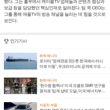
했다. 그는 훌루에서 케이블TV 업체들과 콘텐츠 협상과
보급 등을 담당했던 핵심인재로 알려졌다. 팀 쿡 CEO는
그를 통해 애플TV의 방송 채널을 늘리는 데 힘쓸 것으로
보인다.
인기기사
화학·에너지
로이터 "정제연료 3만 톤 한국에서 러시
아로 이동", 우크라이나의 공격에 수요 늘
어
화학·에너지
'한수원 협력사' 미국 오클로 SMR 연구용
원자로 '임계 상태' 도달, 미국 에너지부
"중요한 이정표"
자동차·부품