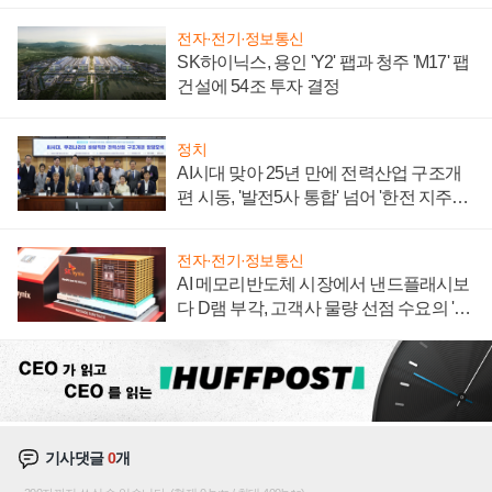
계약 체결
전자·전기·정보통신
SK하이닉스, 용인 'Y2' 팹과 청주 'M17' 팹
건설에 54조 투자 결정
정치
AI시대 맞아 25년 만에 전력산업 구조개
편 시동, '발전5사 통합' 넘어 '한전 지주사'
재편론도
전자·전기·정보통신
AI 메모리반도체 시장에서 낸드플래시보
다 D램 부각, 고객사 물량 선점 수요의 '우
선순위'
기사댓글
0
개