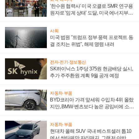
'한수원 협력사' 미국 오클로 SMR 연구용
원자로 '임계 상태' 도달, 미국 에너지부
"중요한 이정표"
사회
미국 법원 "트럼프 정부 풍력 프로젝트 동
결 조치는 위법", 해제 명령 내려
전자·전기·정보통신
SK하이닉스 1주당 375원 현금배당 실시,
추가 주주환원 계획 9월 공개 예정
자동차·부품
BYD코리아 가격 앞세워 수입차 4위 올랐
지만, BMW·벤츠보다 높은 공임비에 소비
자 불만 폭발
자동차·부품
현대차 올해 SUV 국내 베스트셀러 톱10
에서 싼타페만 자리매김, 그랜저·아반떼