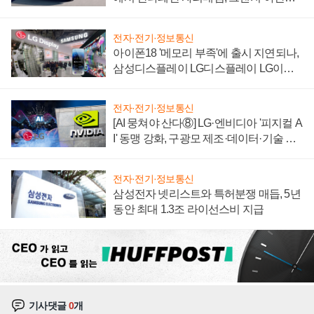
'세단 쌍끌이'로 내수 방어
전자·전기·정보통신
아이폰18 '메모리 부족'에 출시 지연되나,
삼성디스플레이 LG디스플레이 LG이노
텍 '탈애플' 수익 다각화 속도
전자·전기·정보통신
[AI 뭉쳐야 산다⑧] LG·엔비디아 '피지컬 A
I' 동맹 강화, 구광모 제조·데이터·기술 결
집해 종합 로보틱스 기업으로
전자·전기·정보통신
삼성전자 넷리스트와 특허분쟁 매듭, 5년
동안 최대 1.3조 라이선스비 지급
기사댓글
0
개