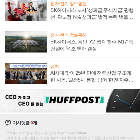
전자·전기·정보통신
SK하이닉스 노사 '성과급 주식지급' 평행
선, 곽노정 'N% 성과급' 법적 논란 벗을지
주목
전자·전기·정보통신
SK하이닉스, 용인 'Y2' 팹과 청주 'M17' 팹
건설에 54조 투자 결정
정치
AI시대 맞아 25년 만에 전력산업 구조개
편 시동, '발전5사 통합' 넘어 '한전 지주사'
재편론도
기사댓글
0
개
200자까지 쓰실 수 있습니다. (현재 0 byte / 최대 400byte)
저작권 등 다른 사람의 권리를 침해하거나 명예를 훼손하는 댓글은 관련 법률에 의해 제재