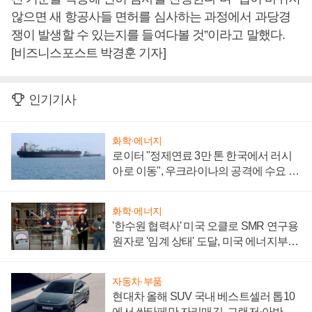
않으면 새 항공사들 면허를 심사하는 과정에서 과당경
쟁이 발생할 수 있는지를 들여다볼 것”이라고 말했다.
[비즈니스포스트 박경훈 기자]
인기기사
화학·에너지
로이터 "정제연료 3만 톤 한국에서 러시
아로 이동", 우크라이나의 공격에 수요 늘
어
화학·에너지
'한수원 협력사' 미국 오클로 SMR 연구용
원자로 '임계 상태' 도달, 미국 에너지부
"중요한 이정표"
자동차·부품
현대차 올해 SUV 국내 베스트셀러 톱10
에서 싼타페만 자리매김, 그랜저·아반떼