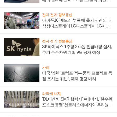
'세단 쌍끌이'로 내수 방어
전자·전기·정보통신
아이폰18 '메모리 부족'에 출시 지연되나,
삼성디스플레이 LG디스플레이 LG이노
텍 '탈애플' 수익 다각화 속도
전자·전기·정보통신
SK하이닉스 1주당 375원 현금배당 실시,
추가 주주환원 계획 9월 공개 예정
사회
미국 법원 "트럼프 정부 풍력 프로젝트 동
결 조치는 위법", 해제 명령 내려
화학·에너지
'DL이앤씨 SMR 협력사' X에너지, '한수원
포스코 동맹' 센트러스에너지와 우라늄
계약 체결