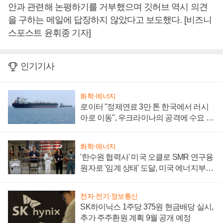
안과 관련해 논평하기를 거부했으며 깃허브 역시 의견
을 구하는 메일에 답장하지 않았다고 보도했다. [비즈니
스포스트 윤휘종 기자]
인기기사
화학·에너지
로이터 "정제연료 3만 톤 한국에서 러시
아로 이동", 우크라이나의 공격에 수요 늘
어
화학·에너지
'한수원 협력사' 미국 오클로 SMR 연구용
원자로 '임계 상태' 도달, 미국 에너지부
"중요한 이정표"
전자·전기·정보통신
SK하이닉스 1주당 375원 현금배당 실시,
추가 주주환원 계획 9월 공개 예정