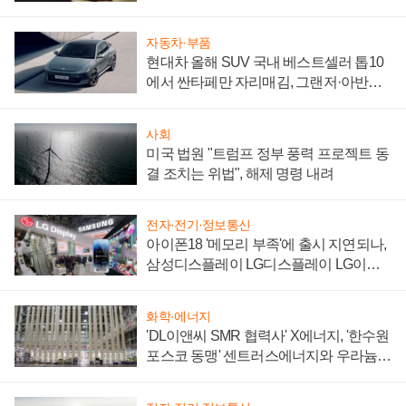
자동차·부품
현대차 올해 SUV 국내 베스트셀러 톱10
에서 싼타페만 자리매김, 그랜저·아반떼
'세단 쌍끌이'로 내수 방어
사회
미국 법원 "트럼프 정부 풍력 프로젝트 동
결 조치는 위법", 해제 명령 내려
전자·전기·정보통신
아이폰18 '메모리 부족'에 출시 지연되나,
삼성디스플레이 LG디스플레이 LG이노
텍 '탈애플' 수익 다각화 속도
화학·에너지
'DL이앤씨 SMR 협력사' X에너지, '한수원
포스코 동맹' 센트러스에너지와 우라늄
계약 체결