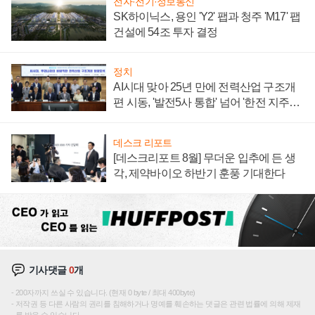
전자·전기·정보통신
SK하이닉스, 용인 'Y2' 팹과 청주 'M17' 팹
건설에 54조 투자 결정
정치
AI시대 맞아 25년 만에 전력산업 구조개
편 시동, '발전5사 통합' 넘어 '한전 지주사'
재편론도
데스크 리포트
[데스크리포트 8월] 무더운 입추에 든 생
각, 제약바이오 하반기 훈풍 기대한다
기사댓글
0
개
200자까지 쓰실 수 있습니다. (현재 0 byte / 최대 400byte)
저작권 등 다른 사람의 권리를 침해하거나 명예를 훼손하는 댓글은 관련 법률에 의해 제재
를 받을 수 있습니다.