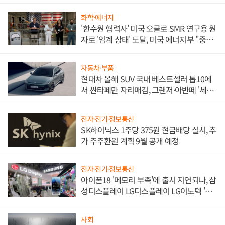
화학·에너지
'한수원 협력사' 미국 오클로 SMR 연구용 원
자로 '임계 상태' 도달, 미국 에너지부 "중요
한 이정표"
자동차·부품
현대차 올해 SUV 국내 베스트셀러 톱10에
서 싼타페만 자리매김, 그랜저·아반떼 '세단
쌍끌이'로 내수 방어
전자·전기·정보통신
SK하이닉스 1주당 375원 현금배당 실시, 추
가 주주환원 계획 9월 공개 예정
전자·전기·정보통신
아이폰18 '메모리 부족'에 출시 지연되나, 삼
성디스플레이 LG디스플레이 LG이노텍 '탈
애플' 수익 다각화 속도
사회