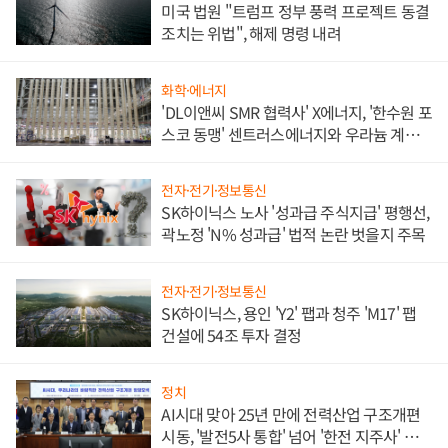
미국 법원 "트럼프 정부 풍력 프로젝트 동결
조치는 위법", 해제 명령 내려
화학·에너지
'DL이앤씨 SMR 협력사' X에너지, '한수원 포
스코 동맹' 센트러스에너지와 우라늄 계약
체결
전자·전기·정보통신
SK하이닉스 노사 '성과급 주식지급' 평행선,
곽노정 'N% 성과급' 법적 논란 벗을지 주목
전자·전기·정보통신
SK하이닉스, 용인 'Y2' 팹과 청주 'M17' 팹
건설에 54조 투자 결정
정치
AI시대 맞아 25년 만에 전력산업 구조개편
시동, '발전5사 통합' 넘어 '한전 지주사' 재편