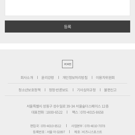
PC버전
회사소개
윤리강령
개인정보처리방침
이용자위원회
청소년보호정책
정정·반론보도
기사심의규정
불편신고
서울특별시 성동구 성수일로 39-34 서울숲더스페이스 12층
대표전화 : 1800-6522
팩스 : 070-4015-8658
편집국 : 070-4010-8512
사업본부 : 070-4010-7078
등록번호 : 서울 아 02897
제호 : 비즈니스포스트