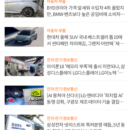
자동차·부품
BYD코리아 가격 앞세워 수입차 4위 올랐지
만, BMW·벤츠보다 높은 공임비에 소비자
불만 폭발
자동차·부품
현대차 올해 SUV 국내 베스트셀러 톱10에
서 싼타페만 자리매김, 그랜저·아반떼 '세단
쌍끌이'로 내수 방어
전자·전기·정보통신
아이폰18 '메모리 부족'에 출시 지연되나, 삼
성디스플레이 LG디스플레이 LG이노텍 '탈
애플' 수익 다각화 속도
전자·전기·정보통신
[AI 뭉쳐야 산다⑧] LG·엔비디아 '피지컬 AI'
동맹 강화, 구광모 제조·데이터·기술 결집
해 종합 로보틱스 기업으로
전자·전기·정보통신
삼성전자 넷리스트와 특허분쟁 매듭, 5년 동