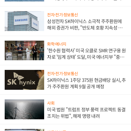
전자·전기·정보통신
삼성전자 SK하이닉스 소극적 주주환원에
해외 증권가 비판, "반도체 호황 지속성 의
문"
화학·에너지
'한수원 협력사' 미국 오클로 SMR 연구용 원
자로 '임계 상태' 도달, 미국 에너지부 "중요
한 이정표"
전자·전기·정보통신
SK하이닉스 1주당 375원 현금배당 실시, 추
가 주주환원 계획 9월 공개 예정
사회
미국 법원 "트럼프 정부 풍력 프로젝트 동결
조치는 위법", 해제 명령 내려