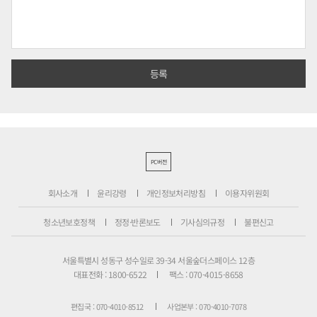
PC버전
회사소개
윤리강령
개인정보처리방침
이용자위원회
청소년보호정책
정정·반론보도
기사심의규정
불편신고
서울특별시 성동구 성수일로 39-34 서울숲더스페이스 12층
대표전화 : 1800-6522
팩스 : 070-4015-8658
편집국 : 070-4010-8512
사업본부 : 070-4010-7078