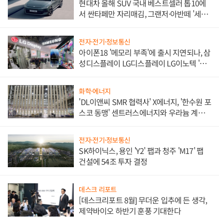
현대차 올해 SUV 국내 베스트셀러 톱10에
서 싼타페만 자리매김, 그랜저·아반떼 '세단
쌍끌이'로 내수 방어
전자·전기·정보통신
아이폰18 '메모리 부족'에 출시 지연되나, 삼
성디스플레이 LG디스플레이 LG이노텍 '탈
애플' 수익 다각화 속도
화학·에너지
'DL이앤씨 SMR 협력사' X에너지, '한수원 포
스코 동맹' 센트러스에너지와 우라늄 계약
체결
전자·전기·정보통신
SK하이닉스, 용인 'Y2' 팹과 청주 'M17' 팹
건설에 54조 투자 결정
데스크 리포트
[데스크리포트 8월] 무더운 입추에 든 생각,
제약바이오 하반기 훈풍 기대한다