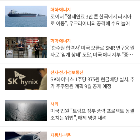
화학·에너지
로이터 "정제연료 3만 톤 한국에서 러시아
로 이동", 우크라이나의 공격에 수요 늘어
화학·에너지
'한수원 협력사' 미국 오클로 SMR 연구용 원
자로 '임계 상태' 도달, 미국 에너지부 "중요
한 이정표"
전자·전기·정보통신
SK하이닉스 1주당 375원 현금배당 실시, 추
가 주주환원 계획 9월 공개 예정
사회
미국 법원 "트럼프 정부 풍력 프로젝트 동결
조치는 위법", 해제 명령 내려
자동차·부품