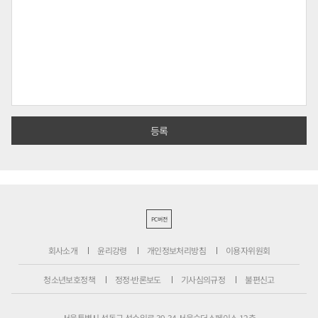
PC버전
회사소개
윤리강령
개인정보처리방침
이용자위원회
청소년보호정책
정정·반론보도
기사심의규정
불편신고
서울특별시 성동구 성수일로 39-34 서울숲더스페이스 12층