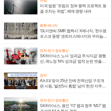
사회
미국 법원 "트럼프 정부 풍력 프로젝트 동
결 조치는 위법", 해제 명령 내려
화학·에너지
'DL이앤씨 SMR 협력사' X에너지, '한수원
포스코 동맹' 센트러스에너지와 우라늄
계약 체결
전자·전기·정보통신
SK하이닉스 노사 '성과급 주식지급' 평행
선, 곽노정 'N% 성과급' 법적 논란 벗을지
주목
정치
AI시대 맞아 25년 만에 전력산업 구조개
편 시동, '발전5사 통합' 넘어 '한전 지주사'
재편론도
전자·전기·정보통신
SK하이닉스, 용인 'Y2' 팹과 청주 'M17' 팹