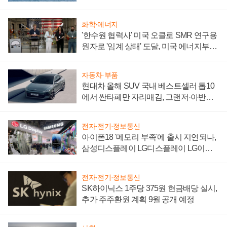
어
화학·에너지
'한수원 협력사' 미국 오클로 SMR 연구용
원자로 '임계 상태' 도달, 미국 에너지부
"중요한 이정표"
자동차·부품
현대차 올해 SUV 국내 베스트셀러 톱10
에서 싼타페만 자리매김, 그랜저·아반떼
'세단 쌍끌이'로 내수 방어
전자·전기·정보통신
아이폰18 '메모리 부족'에 출시 지연되나,
삼성디스플레이 LG디스플레이 LG이노
텍 '탈애플' 수익 다각화 속도
전자·전기·정보통신
SK하이닉스 1주당 375원 현금배당 실시,
추가 주주환원 계획 9월 공개 예정