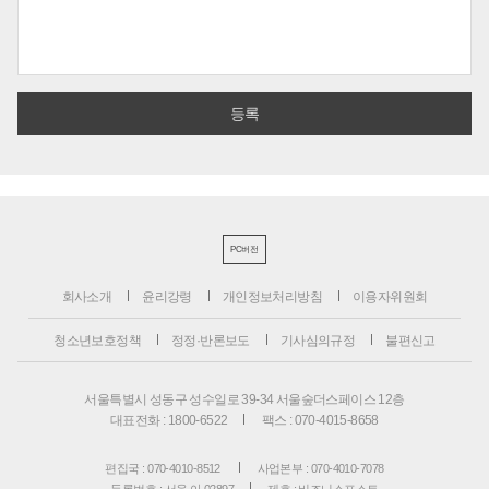
PC버전
회사소개
윤리강령
개인정보처리방침
이용자위원회
청소년보호정책
정정·반론보도
기사심의규정
불편신고
서울특별시 성동구 성수일로 39-34 서울숲더스페이스 12층
대표전화 : 1800-6522
팩스 : 070-4015-8658
편집국 : 070-4010-8512
사업본부 : 070-4010-7078
등록번호 : 서울 아 02897
제호 : 비즈니스포스트