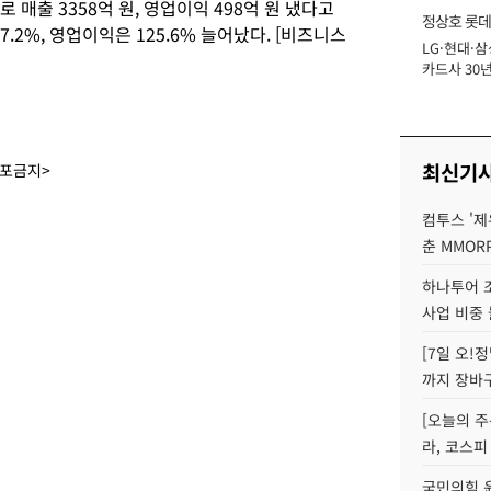
매출 3358억 원, 영업이익 498억 원 냈다고
정상호 롯데
7.2%, 영업이익은 125.6% 늘어났다. [비즈니스
LG·현대·삼
장
카드사 30년
에 '초집중' 
최신기
배포금지>
컴투스 '제
춘 MMOR
하나투어 조
사업 비중 
[7일 오!
까지 장바
[오늘의 주
라, 코스피
국민의힘 