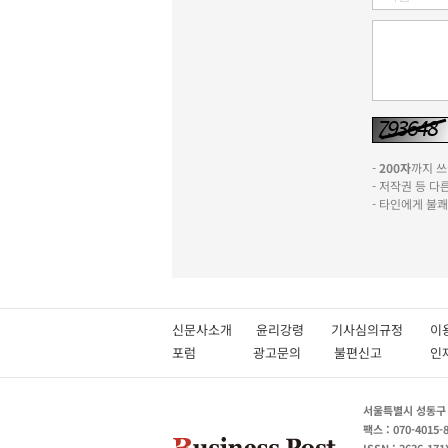
-
200자
까지 쓰실
- 저작권 등 
- 타인에게 불
신문사소개
윤리강령
기사심의규정
이
포럼
광고문의
불편신고
서울특별시 성동구 성
팩스 : 070-4015-
ISSN : 2636-171