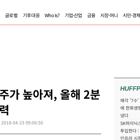
글로벌
기후대응
Who Is?
기업·산업
금융
시장·머니
시민·경
HUFF
가 높아져, 올해 2분
매각 '7수
유력
에 한화생
냈다
2018-04-23 09:06:50
SK하이닉스
투입한다 :
인프라 시