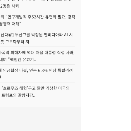
 2명은 사퇴
회 "연구개발직 주52시간 유연화 필요, 경직
경쟁력 저해"
야 산다⑩] 두산그룹 박정원 엔비디아와 AI 시
로봇 고도화부터 저..
가폭력 피해자에 역대 처음 대통령 직접 사과,
네며 "책임엔 유효기..
 임금협상 타결, 연봉 6.3% 인상 특별격려
원
] '호르무즈 해협'두고 말만 거창한 미국의
, 트럼프의 갈팡지팡..