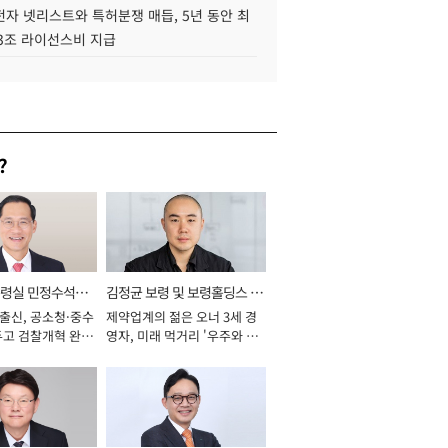
자 넷리스트와 특허분쟁 매듭, 5년 동안 최
.3조 라이선스비 지급
?
통령실 민정수석비
김정균 보령 및 보령홀딩스 대
 출신, 공소청·중수
제약업계의 젊은 오너 3세 경
표이사 사장
두고 검찰개혁 완수
영자, 미래 먹거리 '우주와 헬
년]
스케어' 공들여 [2026년]