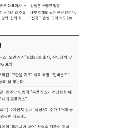
카드 대표이사 사
강정훈 iM뱅크 행장
성 등 대기업 주요
내부 이해도 높은 전략 전문가,
 경력, 신뢰 회복
'전국구 은행' 도약 속도 [2026
[2026년]
년]
사
우스: 오만의 신' 8월26일 출시, 진입장벽 낮
PG 표방
좌진 '고환율 기조' 극복 특명, '인바운드'
늘려 답 찾는다
정말] 민주당 민병덕 "홈플러스가 정상화될 때
구니에 홈플러스"
목주] '2차전지 강세' 삼성SDI 주가 7%대 올
 외국인 매도세..
윤리위 '돌려차기 발언' 서범수·진종오 징계