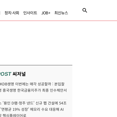
제
정치·사회
인사이트
JOB+
최신뉴스
씨저널
POST
' KDB생명 이번에는 매각 성공할까 : 본입찰
명 흥국생명 한국금융지주가 최종 인수제안서
 '용인 D램-청주 낸드' 신규 팹 건설에 54조
 '연평균 19% 성장' 메모리 수요 대응해 AI
장 핵심플레이어로