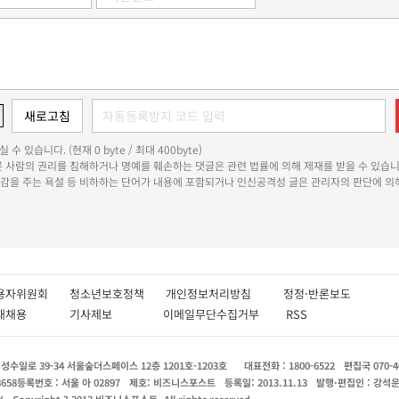
 수 있습니다. (현재 0 byte / 최대 400byte)
다른 사람의 권리를 침해하거나 명예를 훼손하는 댓글은 관련 법률에 의해 제재를 받을 수 있습니
쾌감을 주는 욕설 등 비하하는 단어가 내용에 포함되거나 인신공격성 글은 관리자의 판단에 의해
용자위원회
청소년보호정책
개인정보처리방침
정정·반론보도
인재채용
기사제보
이메일무단수집거부
RSS
수일로 39-34 서울숲더스페이스 12층 1201호-1203호
대표전화 : 1800-6522
편집국 070-4
8658
등록번호 : 서울 아 02897
제호: 비즈니스포스트
등록일: 2013.11.13
발행·편집인 : 강석
X
Copyright ? 2013 비즈니스포스트. All rights reserved.