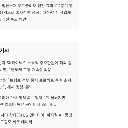
 첨단소재 포트폴리오 전환 효과로 2분기 영
01억으로 흑자전환 성공 : 대산·여수 사업재
질개선 속도 높인다
 기사
자 SK하이닉스 소극적 주주환원에 해외 증
비판, "반도체 호황 지속성 의문"
법원 "트럼프 정부 풍력 프로젝트 동결 조치
법", 해제 명령 내려
코리아 가격 앞세워 수입차 4위 올랐지만,
·벤츠보다 높은 공임비에 소비자 ..
 뭉쳐야 산다⑧] LG·엔비디아 '피지컬 AI' 동맹
 구광모 제조·데이터·..