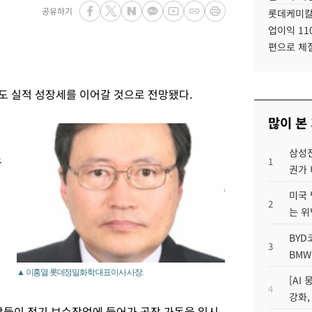
공유하기
롯데케미칼
업이익 11
편으로 체
로도 실적 성장세를 이어갈 것으로 전망됐다.
많이 본
삼성전
유
1
권가 
미국 
2
는 위
BYD
3
BMW
▲ 이홍열 롯데정밀화학 대표이사 사장.
[AI
4
강화,
장들이 정기 보수작업에 들어가 공장 가동을 일시