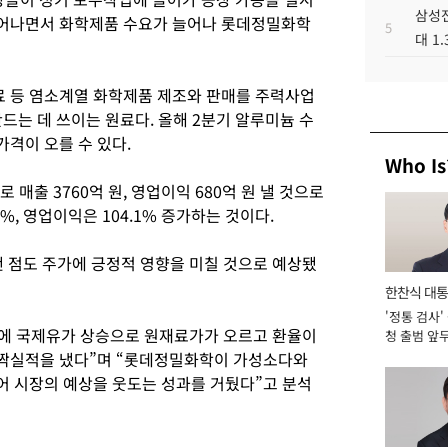
삼성전
어나면서 화학제품 수요가 늘어나 롯데정밀화학
5
대 1
 등 염소계열 화학제품 제조와 판매를 주력사업
드는 데 쓰이는 원료다. 올해 2분기 알루미늄 수
격이 오를 수 있다.
Who Is
매출 3760억 원, 영업이익 680억 원 낼 것으로
5%, 영업이익은 104.1% 증가하는 것이다.
 점도 주가에 긍정적 영향을 미칠 것으로 예상됐
한찬식 대
'정통 검사'
서관
기에 국제유가 상승으로 원재료가가 오르고 환율이
청 출범 앞
맡아 [2026
짝실적을 냈다”며 “롯데정밀화학이 가성소다와
 시장의 예상을 웃도는 성과를 거뒀다”고 분석