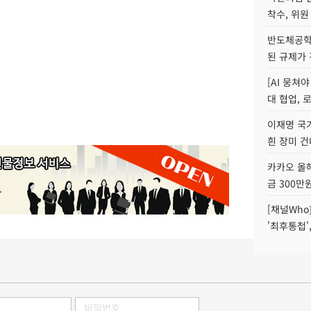
착수, 위원
반도체공학
된 규제가 
[AI 뭉쳐
대 협업, 
이재명 국
흰 장미 건
카카오 올해
금 300만
[채널Who
'최후통첩'