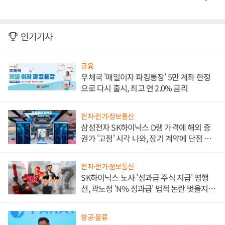
인기기사
금융
우체국 '매일이자 파킹통장' 5만 계좌 한정
으로 다시 출시, 최고 연 2.0% 금리
전자·전기·정보통신
삼성전자 SK하이닉스 D램 가격에 해외 증
권가 '고점' 시각 나와, 장기 계약에 단점 부
각
전자·전기·정보통신
SK하이닉스 노사 '성과급 주식 지급' 평행
선, 곽노정 'N% 성과급' 법적 논란 벗을지 주
목
항공·물류