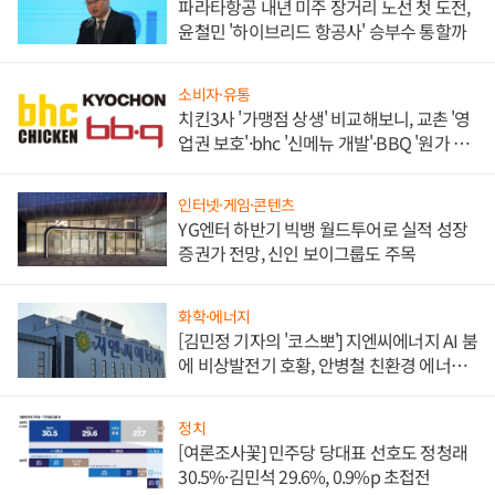
파라타항공 내년 미주 장거리 노선 첫 도전,
윤철민 '하이브리드 항공사' 승부수 통할까
소비자·유통
치킨3사 '가맹점 상생' 비교해보니, 교촌 '영
업권 보호'·bhc '신메뉴 개발'·BBQ '원가 부
담'
인터넷·게임·콘텐츠
YG엔터 하반기 빅뱅 월드투어로 실적 성장
증권가 전망, 신인 보이그룹도 주목
화학·에너지
[김민정 기자의 '코스뽀'] 지엔씨에너지 AI 붐
에 비상발전기 호황, 안병철 친환경 에너지
발전전문기업 향한다
정치
[여론조사꽃] 민주당 당대표 선호도 정청래
30.5%·김민석 29.6%, 0.9%p 초접전