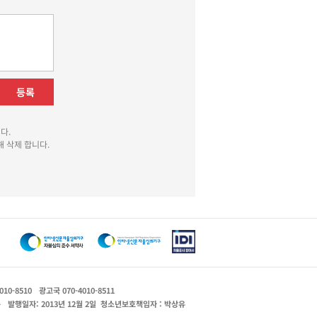
등록
다.
 삭제 합니다.
010-8510
광고국 070-4010-8511
운
발행일자: 2013년 12월 2일
청소년보호책임자 : 박상유