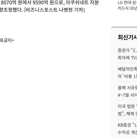
8070억 원에서 9590억 원으로, 아쿠쉬네트 지분
LG·현대·삼
장
카드사 30년
 상향조정했다. [비즈니스포스트 나병현 기자]
뢰 회복에 
제재 '부담' 
최신기
배포금지>
증권가 "C
흑자에 TV
배달의민족
의 '비용 
올해 서유럽
4~7월 사
미국 법원 
법", 해제
KB증권 "
수익성 개선