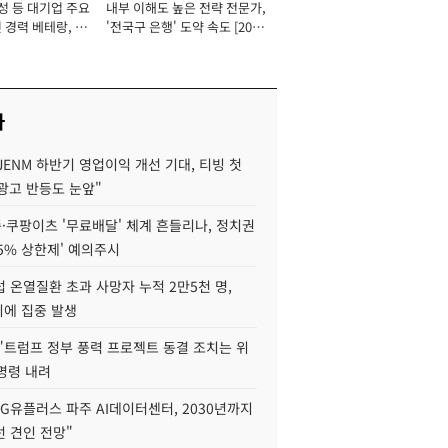
성 등 대기업 주요
내부 이해도 높은 전략 전문가,
 경력 베테랑, 신
'전국구 은행' 도약 속도 [2026
'초집중' 영업정지
년]
[2026년]
사
JENM 하반기 영업이익 개선 기대, 티빙 첫
광고 반등도 눈앞"
·쿠팡이츠 '무료배달' 체계 흔들리나, 정치권
15% 상한제' 예의주시
 온열질환 초과 사망자 누적 2만5천 명,
이에 집중 발생
"트럼프 정부 풍력 프로젝트 동결 조치는 위
 명령 내려
LG유플러스 파주 AI데이터센터, 2030년까지
 견인 전망"