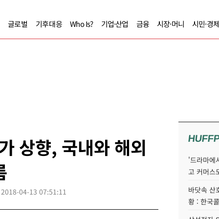
글로벌
기후대응
Who Is?
기업·산업
금융
시장·머니
시민·경
HUFF
 상향, 국내와 해외
'드라마에서
름
고 커머스
바닷속 산
2018-04-13 07:51:11
황 : 한국