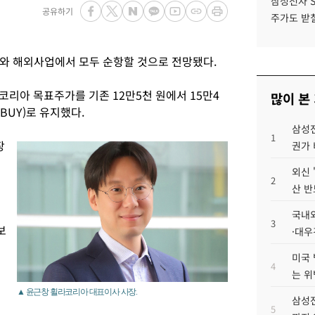
삼성전자 
공유하기
주가도 받칠
내와 해외사업에서 모두 순항할 것으로 전망됐다.
리아 목표주가를 기존 12만5천 원에서 15만4
많이 본
BUY)로 유지했다.
삼성전
1
장
권가 
외신 
2
산 반
국내외
3
보
·대우
미국 
4
는 위
▲ 윤근창 휠라코리아 대표이사 사장.
삼성전
5