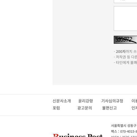
-
200자
까지 쓰실
- 저작권 등 
- 타인에게 불
신문사소개
윤리강령
기사심의규정
이
포럼
광고문의
불편신고
서울특별시 성동구 성
팩스 : 070-4015-
ISSN : 2636-171