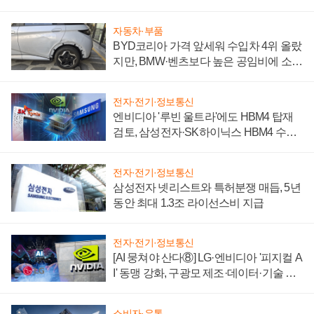
자동차·부품
BYD코리아 가격 앞세워 수입차 4위 올랐
지만, BMW·벤츠보다 높은 공임비에 소비
자 불만 폭발
전자·전기·정보통신
엔비디아 '루빈 울트라'에도 HBM4 탑재
검토, 삼성전자·SK하이닉스 HBM4 수율
에 주도권 갈린다
전자·전기·정보통신
삼성전자 넷리스트와 특허분쟁 매듭, 5년
동안 최대 1.3조 라이선스비 지급
전자·전기·정보통신
[AI 뭉쳐야 산다⑧] LG·엔비디아 '피지컬 A
I' 동맹 강화, 구광모 제조·데이터·기술 결
집해 종합 로보틱스 기업으로
소비자·유통