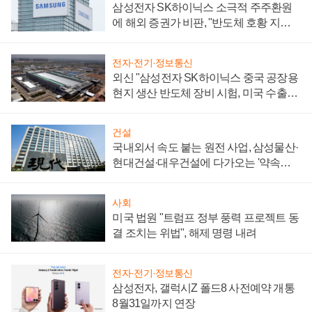
삼성전자 SK하이닉스 소극적 주주환원
에 해외 증권가 비판, "반도체 호황 지속
성 의문"
전자·전기·정보통신
외신 "삼성전자 SK하이닉스 중국 공장용
현지 생산 반도체 장비 시험, 미국 수출통
제 대비"
건설
국내외서 속도 붙는 원전 사업, 삼성물산·
현대건설·대우건설에 다가오는 '약속의
시간'
사회
미국 법원 "트럼프 정부 풍력 프로젝트 동
결 조치는 위법", 해제 명령 내려
전자·전기·정보통신
삼성전자, 갤럭시Z 폴드8 사전예약 개통
8월31일까지 연장