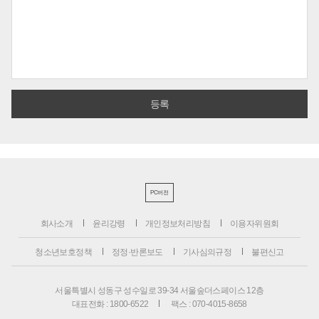
PC버전
회사소개
윤리강령
개인정보처리방침
이용자위원회
청소년보호정책
정정·반론보도
기사심의규정
불편신고
서울특별시 성동구 성수일로 39-34 서울숲더스페이스 12층
대표전화 : 1800-6522
팩스 : 070-4015-8658