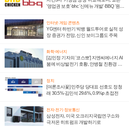
'영업권 보호'·bhc '신메뉴 개발'·BBQ '원가
부담'
인터넷·게임·콘텐츠
YG엔터 하반기 빅뱅 월드투어로 실적 성
장 증권가 전망, 신인 보이그룹도 주목
화학·에너지
[김민정 기자의 '코스뽀'] 지엔씨에너지 AI
붐에 비상발전기 호황, 안병철 친환경 에
너지 발전전문기업 향한다
정치
[여론조사꽃] 민주당 당대표 선호도 정청
래 30.5%·김민석 29.6%, 0.9%p 초접전
전자·전기·정보통신
삼성전자, 미국 오크리지국립연구소와
극저온 히트펌프 개발하기로