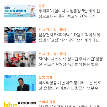
금융
우체국 '매일이자 파킹통장' 5만 계좌 한
정으로 다시 출시, 최고 연 2.0% 금리
전자·전기·정보통신
삼성전자 SK하이닉스 D램 가격에 해외
증권가 '고점' 시각 나와, 장기 계약에 단점
부각
전자·전기·정보통신
SK하이닉스 노사 '성과급 주식 지급' 평행
선, 곽노정 'N% 성과급' 법적 논란 벗을지
주목
항공·물류
파라타항공 내년 미주 장거리 노선 첫 도
전, 윤철민 '하이브리드 항공사' 승부수 통
할까
소비자·유통
치킨3사 '가맹점 상생' 비교해보니, 교촌