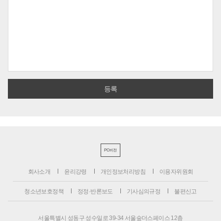
PC버전
회사소개
윤리강령
개인정보처리방침
이용자위원회
청소년보호정책
정정·반론보도
기사심의규정
불편신고
서울특별시 성동구 성수일로 39-34 서울숲더스페이스 12층