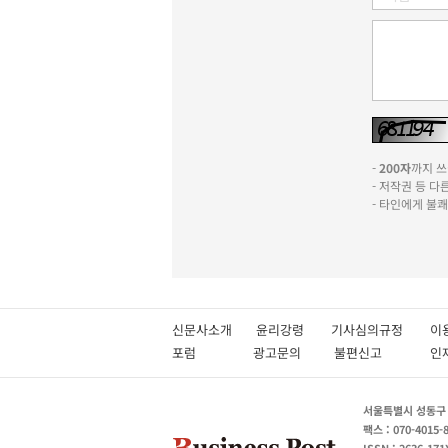
-
200자
까지 쓰실
- 저작권 등 
- 타인에게 불
신문사소개
윤리강령
기사심의규정
이
포럼
광고문의
불편신고
서울특별시 성동구 성
팩스 : 070-4015-
ISSN : 2636-171