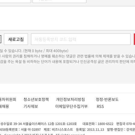
 수 있습니다. (현재 0 byte / 최대 400byte)
다른 사람의 권리를 침해하거나 명예를 훼손하는 댓글은 관련 법률에 의해 제재를 받을 수 있습니
쾌감을 주는 욕설 등 비하하는 단어가 내용에 포함되거나 인신공격성 글은 관리자의 판단에 의해
용자위원회
청소년보호정책
개인정보처리방침
정정·반론보도
인재채용
기사제보
이메일무단수집거부
RSS
수일로 39-34 서울숲더스페이스 12층 1201호-1203호
대표전화 : 1800-6522
편집국 070-4
8658
등록번호 : 서울 아 02897
제호: 비즈니스포스트
등록일: 2013.11.13
발행·편집인 : 강석
X
Copyright ? 2013 비즈니스포스트. All rights reserved.