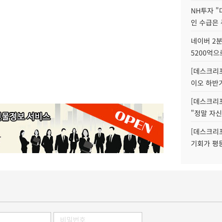
NH투자 "
인 수급은
네이버 2분
5200억으
[데스크리포
이오 하반
[데스크리포
"정말 자신
[데스크리포
기회가 평