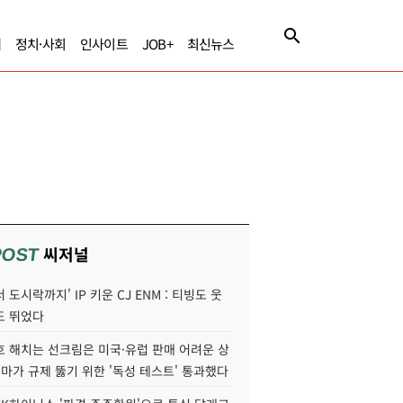
제
정치·사회
인사이트
JOB+
최신뉴스
씨저널
POST
 도시락까지' IP 키운 CJ ENM : 티빙도 웃
도 뛰었다
호 해치는 선크림은 미국·유럽 판매 어려운 상
콜마가 규제 뚫기 위한 '독성 테스트' 통과했다