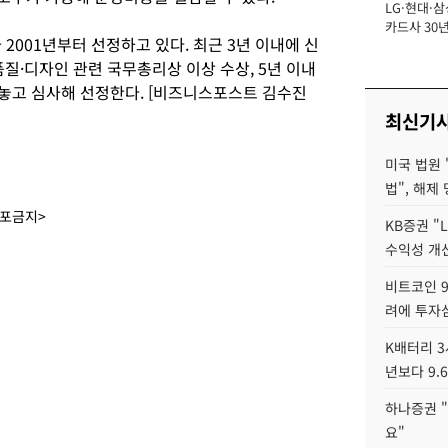
LG·현대·삼
장
카드사 30년
001년부터 선정하고 있다. 최근 3년 이내에 신
뢰 회복에 
제재 '부담' 
품질·디자인 관련 국무총리상 이상 수상, 5년 이내
 놓고 심사해 선정한다. [비즈니스포스트 김수진
최신기
미국 법원 
법", 해제
배포금지>
KB증권 "
수익성 개선
비트코인 9
려에 투자
K배터리 3
년보다 9.
하나증권 "
요"