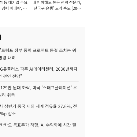
성 등 대기업 주요
내부 이해도 높은 전략 전문가,
 경력 베테랑, 신
'전국구 은행' 도약 속도 [2026
'초집중' 영업정지
년]
[2026년]
사
"트럼프 정부 풍력 프로젝트 동결 조치는 위
 명령 내려
LG유플러스 파주 AI데이터센터, 2030년까지
 견인 전망"
129만 원대 하락, 미국 '스태그플레이션' 우
심리 위축
사 상반기 중국 제외 세계 점유율 27.6%, 전
6%p 감소
카카오 목표주가 하향, AI 수익화에 시간 필