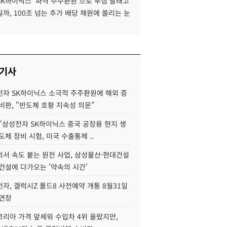
SK하이닉스 '파격 주주환원'으로 투심 달래고
까, 100조 넘는 추가 배당 재원에 쏠리는 눈
 기사
자 SK하이닉스 소극적 주주환원에 해외 증
비판, "반도체 호황 지속성 의문"
"삼성전자 SK하이닉스 중국 공장용 현지 생
도체 장비 시험, 미국 수출통제 ..
서 속도 붙는 원전 사업, 삼성물산·현대건설
건설에 다가오는 '약속의 시간'
자, 갤럭시Z 폴드8 사전예약 개통 8월31일
 연장
코리아 가격 앞세워 수입차 4위 올랐지만,