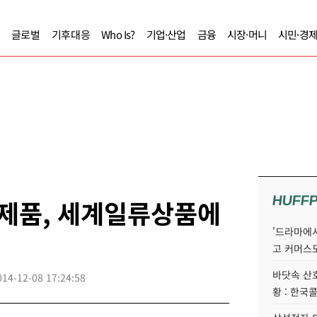
글로벌
기후대응
Who Is?
기업·산업
금융
시장·머니
시민·경
HUFF
 제품, 세계일류상품에
'드라마에서
고 커머스
바닷속 산
014-12-08 17:24:58
황 : 한국