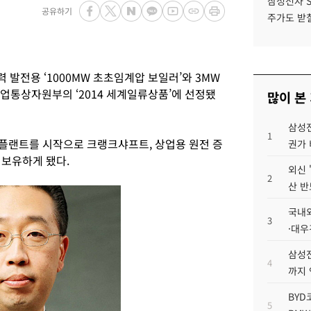
삼성전자 
공유하기
주가도 받칠
발전용 ‘1000MW 초초임계압 보일러’와 3MW
 산업통상자원부의 ‘2014 세계일류상품’에 선정됐
많이 본
삼성전
1
플랜트를 시작으로 크랭크샤프트, 상업용 원전 증
권가 
 보유하게 됐다.
외신 
2
산 반
국내외
3
·대우
삼성전
4
까지
BYD
5