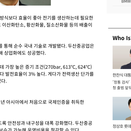
BMW
 방식보다 효율이 좋아 전기를 생산하는데 필요한
로 이산화탄소, 황산화물, 질소산화물 등의 배출이
Who Is
를 통해 순수 국내 기술로 개발됐다. 두산중공업은
해 상업화에도 성공했다.
장 높은 증기 조건(270bar, 613℃, 624℃)
다 발전효율이 3% 높다. 게다가 전력생산 단가를
한찬식 대
있다.
'정통 검사'
서관
청 출범 앞
맡아 [2026
011년 아시아에서 처음으로 국제인증을 취득한
있도록 안전성과 내구성을 대폭 강화했다. 두산중공
정상호 롯데
 보수가 가능해 운영비용을 절감할 수 있다.