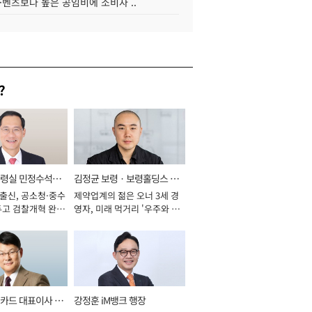
·벤츠보다 높은 공임비에 소비자 ..
?
통령실 민정수석비
김정균 보령ㆍ보령홀딩스 대
 출신, 공소청·중수
제약업계의 젊은 오너 3세 경
표이사 사장
두고 검찰개혁 완수
영자, 미래 먹거리 '우주와 헬
년]
스케어' 공들여 [2026년]
카드 대표이사 사
강정훈 iM뱅크 행장