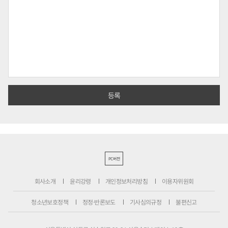
PC버전
회사소개
윤리강령
개인정보처리방침
이용자위원회
청소년보호정책
정정·반론보도
기사심의규정
불편신고