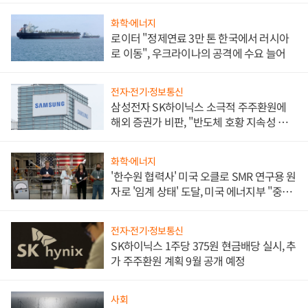
화학·에너지
로이터 "정제연료 3만 톤 한국에서 러시아
로 이동", 우크라이나의 공격에 수요 늘어
전자·전기·정보통신
삼성전자 SK하이닉스 소극적 주주환원에
해외 증권가 비판, "반도체 호황 지속성 의
문"
화학·에너지
'한수원 협력사' 미국 오클로 SMR 연구용 원
자로 '임계 상태' 도달, 미국 에너지부 "중요
한 이정표"
전자·전기·정보통신
SK하이닉스 1주당 375원 현금배당 실시, 추
가 주주환원 계획 9월 공개 예정
사회