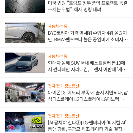
미국 법원 "트럼프 정부 풍력 프로젝트 동결
조치는 위법", 해제 명령 내려
자동차·부품
BYD코리아 가격 앞세워 수입차 4위 올랐지
만, BMW·벤츠보다 높은 공임비에 소비자
불만 폭발
자동차·부품
현대차 올해 SUV 국내 베스트셀러 톱10에
서 싼타페만 자리매김, 그랜저·아반떼 '세단
쌍끌이'로 내수 방어
전자·전기·정보통신
아이폰18 '메모리 부족'에 출시 지연되나, 삼
성디스플레이 LG디스플레이 LG이노텍 '탈
애플' 수익 다각화 속도
전자·전기·정보통신
[AI 뭉쳐야 산다⑧] LG·엔비디아 '피지컬 AI'
동맹 강화, 구광모 제조·데이터·기술 결집