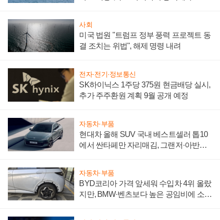
어
사회
미국 법원 "트럼프 정부 풍력 프로젝트 동
결 조치는 위법", 해제 명령 내려
전자·전기·정보통신
SK하이닉스 1주당 375원 현금배당 실시,
추가 주주환원 계획 9월 공개 예정
자동차·부품
현대차 올해 SUV 국내 베스트셀러 톱10
에서 싼타페만 자리매김, 그랜저·아반떼
'세단 쌍끌이'로 내수 방어
자동차·부품
BYD코리아 가격 앞세워 수입차 4위 올랐
지만, BMW·벤츠보다 높은 공임비에 소비
자 불만 폭발