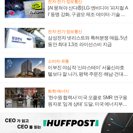
전자·전기·정보통신
[AI 뭉쳐야 산다⑧] LG·엔비디아 '피지컬 A
I' 동맹 강화, 구광모 제조·데이터·기술 결
집해 종합 로보틱스 기업으로
전자·전기·정보통신
삼성전자 넷리스트와 특허분쟁 매듭, 5년
동안 최대 1.3조 라이선스비 지급
소비자·유통
이부진 야심작 '신라스테이' 서울신라호
텔보다 잘 나가, 평택·주문진·해남·건대로
성장판 더 넓힌다
화학·에너지
'한수원 협력사' 미국 오클로 SMR 연구용
원자로 '임계 상태' 도달, 미국 에너지부
"중요한 이정표"