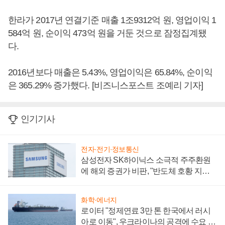
한라가 2017년 연결기준 매출 1조9312억 원, 영업이익 1
584억 원, 순이익 473억 원을 거둔 것으로 잠정집계됐
다.
2016년보다 매출은 5.43%, 영업이익은 65.84%, 순이익
은 365.29% 증가했다. [비즈니스포스트 조예리 기자]
인기기사
전자·전기·정보통신
삼성전자 SK하이닉스 소극적 주주환원
에 해외 증권가 비판, "반도체 호황 지속
성 의문"
화학·에너지
로이터 "정제연료 3만 톤 한국에서 러시
아로 이동", 우크라이나의 공격에 수요 늘