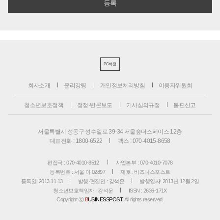
PC버전
회사소개
윤리강령
개인정보처리방침
이용자위원회
청소년보호정책
정정·반론보도
기사심의규정
불편신고
서울특별시 성동구 성수일로 39-34 서울숲더스페이스 12층
대표전화 : 1800-6522
팩스 : 070-4015-8658
편집국 : 070-4010-8512
사업본부 : 070-4010-7078
등록번호 : 서울 아 02897
제호 : 비즈니스포스트
등록일: 2013.11.13
발행·편집인 : 강석운
발행일자: 2013년 12월 2일
청소년보호책임자 : 강석운
ISSN : 2636-171X
Copyright ⓒ
B
USINESSPOST
. All rights reserved.