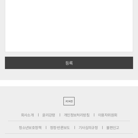
PC버전
회사소개
윤리강령
개인정보처리방침
이용자위원회
청소년보호정책
정정·반론보도
기사심의규정
불편신고