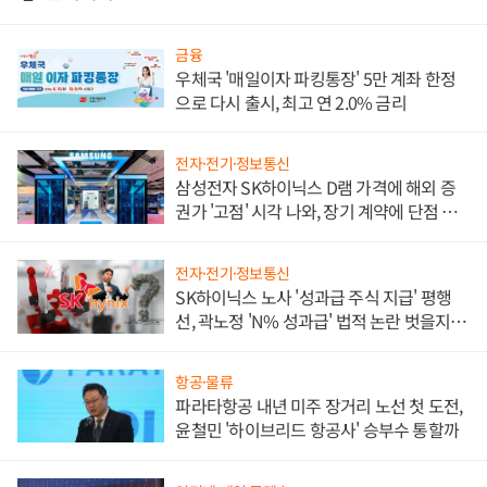
금융
우체국 '매일이자 파킹통장' 5만 계좌 한정
으로 다시 출시, 최고 연 2.0% 금리
전자·전기·정보통신
삼성전자 SK하이닉스 D램 가격에 해외 증
권가 '고점' 시각 나와, 장기 계약에 단점 부
각
전자·전기·정보통신
SK하이닉스 노사 '성과급 주식 지급' 평행
선, 곽노정 'N% 성과급' 법적 논란 벗을지 주
목
항공·물류
파라타항공 내년 미주 장거리 노선 첫 도전,
윤철민 '하이브리드 항공사' 승부수 통할까