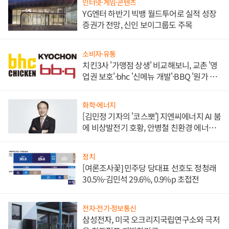
인터넷·게임·콘텐츠
YG엔터 하반기 빅뱅 월드투어로 실적 성장
증권가 전망, 신인 보이그룹도 주목
소비자·유통
치킨3사 '가맹점 상생' 비교해보니, 교촌 '영
업권 보호'·bhc '신메뉴 개발'·BBQ '원가 부
담'
화학·에너지
[김민정 기자의 '코스뽀'] 지엔씨에너지 AI 붐
에 비상발전기 호황, 안병철 친환경 에너지
발전전문기업 향한다
정치
[여론조사꽃] 민주당 당대표 선호도 정청래
30.5%·김민석 29.6%, 0.9%p 초접전
전자·전기·정보통신
삼성전자, 미국 오크리지국립연구소와 극저