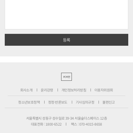
PC버전
회사소개
윤리강령
개인정보처리방침
이용자위원회
청소년보호정책
정정·반론보도
기사심의규정
불편신고
서울특별시 성동구 성수일로 39-34 서울숲더스페이스 12층
대표전화 : 1800-6522
팩스 : 070-4015-8658