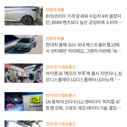
자동차·부품
BYD코리아 가격 앞세워 수입차 4위 올랐지
만, BMW·벤츠보다 높은 공임비에 소비자
불만 폭발
자동차·부품
현대차 올해 SUV 국내 베스트셀러 톱10에
서 싼타페만 자리매김, 그랜저·아반떼 '세단
쌍끌이'로 내수 방어
전자·전기·정보통신
아이폰18 '메모리 부족'에 출시 지연되나, 삼
성디스플레이 LG디스플레이 LG이노텍 '탈
애플' 수익 다각화 속도
전자·전기·정보통신
[AI 뭉쳐야 산다⑧] LG·엔비디아 '피지컬 AI'
동맹 강화, 구광모 제조·데이터·기술 결집
해 종합 로보틱스 기업으로
전자·전기·정보통신