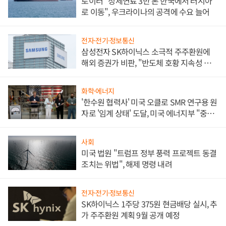
로이터 "정제연료 3만 톤 한국에서 러시아
로 이동", 우크라이나의 공격에 수요 늘어
전자·전기·정보통신
삼성전자 SK하이닉스 소극적 주주환원에
해외 증권가 비판, "반도체 호황 지속성 의
문"
화학·에너지
'한수원 협력사' 미국 오클로 SMR 연구용 원
자로 '임계 상태' 도달, 미국 에너지부 "중요
한 이정표"
사회
미국 법원 "트럼프 정부 풍력 프로젝트 동결
조치는 위법", 해제 명령 내려
전자·전기·정보통신
SK하이닉스 1주당 375원 현금배당 실시, 추
가 주주환원 계획 9월 공개 예정