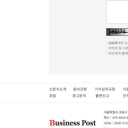
-
200자
까지 쓰실
- 저작권 등 
- 타인에게 불
신문사소개
윤리강령
기사심의규정
이
포럼
광고문의
불편신고
서울특별시 성동구 성
팩스 : 070-4015-
ISSN : 2636-171