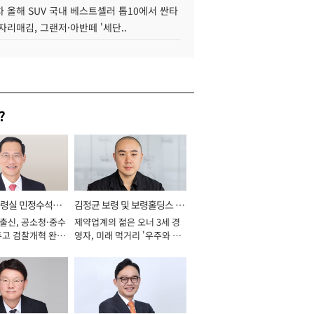
 올해 SUV 국내 베스트셀러 톱10에서 싼타
자리매김, 그랜저·아반떼 '세단..
?
통령실 민정수석비
김정균 보령 및 보령홀딩스 대
 출신, 공소청·중수
제약업계의 젊은 오너 3세 경
표이사 사장
두고 검찰개혁 완수
영자, 미래 먹거리 '우주와 헬
년]
스케어' 공들여 [2026년]