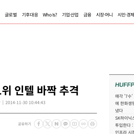
글로벌
기후대응
Who Is?
기업·산업
금융
시장·머니
시민·경
HUFF
1위 인텔 바짝 추격
매각 '7수
r
2014-11-30 10:44:43
에 한화생
냈다
SK하이닉스
공유하기
투입한다 :
인프라 시