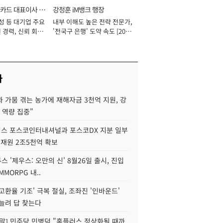
카드 대표이사 사
강정훈 iM뱅크 행장
성 등 대기업 주요
내부 이해도 높은 전략 전문가,
 경력, 신뢰 회복
'전국구 은행' 도약 속도 [2026
[2026년]
년]
사
 가뭄 겪는 농가에 재해자금 3천억 지원, 강
 역량 집중"
스 포스코인터내셔널과 포스코DX 지분 일부
 재원 2조5천억 확보
투스 '제우스: 오만의 신' 8월26일 출시, 진입
MMORPG 내..
고환율 기조' 극복 절실, 조좌진 '인바운드'
늘려 답 찾는다
정말] 민주당 민병덕 "홈플러스 정상화될 때까