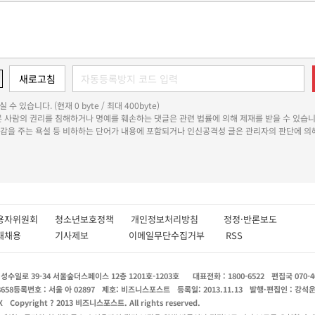
 수 있습니다. (현재 0 byte / 최대 400byte)
다른 사람의 권리를 침해하거나 명예를 훼손하는 댓글은 관련 법률에 의해 제재를 받을 수 있습니
쾌감을 주는 욕설 등 비하하는 단어가 내용에 포함되거나 인신공격성 글은 관리자의 판단에 의해
용자위원회
청소년보호정책
개인정보처리방침
정정·반론보도
인재채용
기사제보
이메일무단수집거부
RSS
수일로 39-34 서울숲더스페이스 12층 1201호-1203호
대표전화 : 1800-6522
편집국 070-4
8658
등록번호 : 서울 아 02897
제호: 비즈니스포스트
등록일: 2013.11.13
발행·편집인 : 강석
X
Copyright ? 2013 비즈니스포스트. All rights reserved.