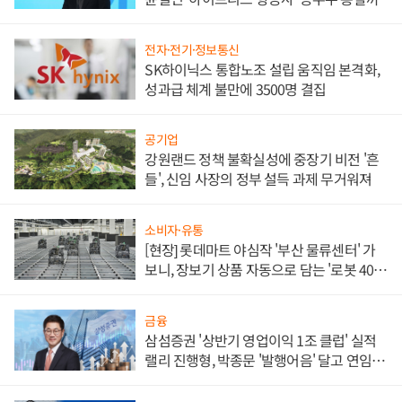
전자·전기·정보통신
SK하이닉스 통합노조 설립 움직임 본격화,
성과급 체계 불만에 3500명 결집
공기업
강원랜드 정책 불확실성에 중장기 비전 '흔
들', 신임 사장의 정부 설득 과제 무거워져
소비자·유통
[현장] 롯데마트 야심작 '부산 물류센터' 가
보니, 장보기 상품 자동으로 담는 '로봇 400
대' 장관
금융
삼섬증권 '상반기 영업이익 1조 클럽' 실적
랠리 진행형, 박종문 '발행어음' 달고 연임 향
하나