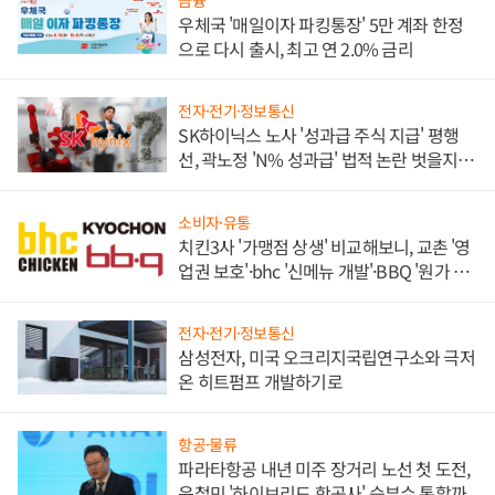
금융
우체국 '매일이자 파킹통장' 5만 계좌 한정
으로 다시 출시, 최고 연 2.0% 금리
전자·전기·정보통신
SK하이닉스 노사 '성과급 주식 지급' 평행
선, 곽노정 'N% 성과급' 법적 논란 벗을지 주
목
소비자·유통
치킨3사 '가맹점 상생' 비교해보니, 교촌 '영
업권 보호'·bhc '신메뉴 개발'·BBQ '원가 부
담'
전자·전기·정보통신
삼성전자, 미국 오크리지국립연구소와 극저
온 히트펌프 개발하기로
항공·물류
파라타항공 내년 미주 장거리 노선 첫 도전,
윤철민 '하이브리드 항공사' 승부수 통할까