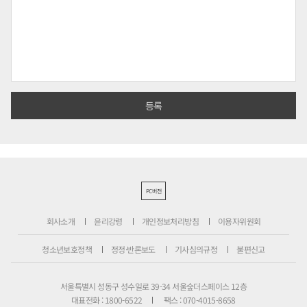
PC버전
회사소개
윤리강령
개인정보처리방침
이용자위원회
청소년보호정책
정정·반론보도
기사심의규정
불편신고
서울특별시 성동구 성수일로 39-34 서울숲더스페이스 12층
대표전화 : 1800-6522
팩스 : 070-4015-8658