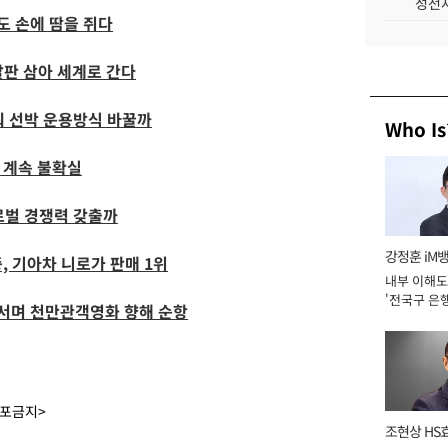
성전자
도 손에 땀을 쥐다
발판 삼아 세계로 간다
춰 선박 운용방식 바꿀까
Who Is
 계속 불확실
로벌 경쟁력 갖출까
강정훈 iM
, 기아차 니로가 판매 1위
내부 이해도
'전국구 은행
 넘어서며 천만관객영화 향해 순항
년]
배포금지>
조현상 HS