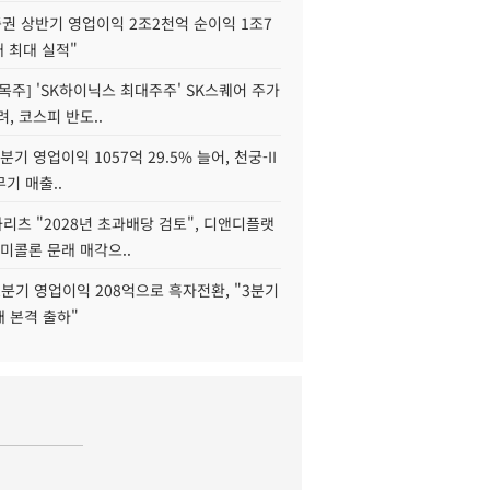
권 상반기 영업이익 2조2천억 순이익 1조7
대 최대 실적"
목주] 'SK하이닉스 최대주주' SK스퀘어 주가
려, 코스피 반도..
2분기 영업이익 1057억 29.5% 늘어, 천궁-II
기 매출..
화리츠 "2028년 초과배당 검토", 디앤디플랫
미콜론 문래 매각으..
분기 영업이익 208억으로 흑자전환, "3분기
재 본격 출하"