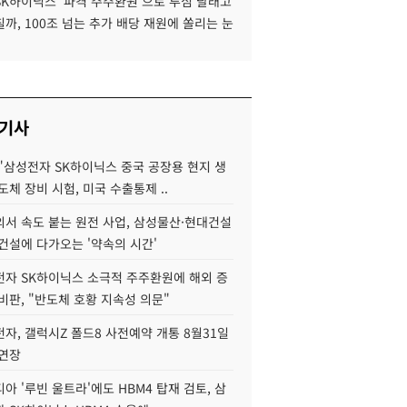
SK하이닉스 '파격 주주환원'으로 투심 달래고
까, 100조 넘는 추가 배당 재원에 쏠리는 눈
 기사
"삼성전자 SK하이닉스 중국 공장용 현지 생
도체 장비 시험, 미국 수출통제 ..
서 속도 붙는 원전 사업, 삼성물산·현대건설
건설에 다가오는 '약속의 시간'
자 SK하이닉스 소극적 주주환원에 해외 증
비판, "반도체 호황 지속성 의문"
자, 갤럭시Z 폴드8 사전예약 개통 8월31일
 연장
아 '루빈 울트라'에도 HBM4 탑재 검토, 삼