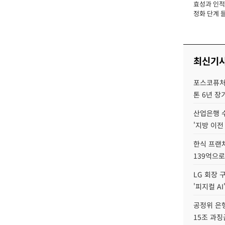
효성과 인적 
장
정화 단계 들
최신기
포스코퓨처엠
톤 6년 장
산업은행 
'지방 이전
한식 프랜
139억으로
LG 회장 
'피지컬 AI
공정위 은행
15조 과징