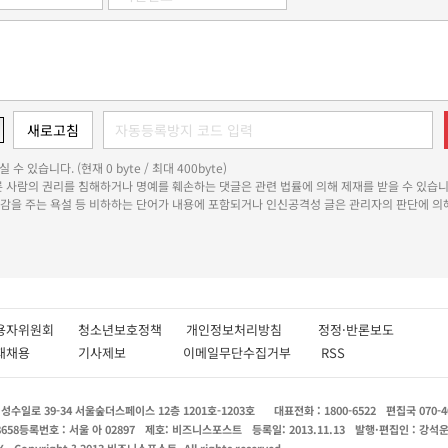
 수 있습니다. (현재 0 byte / 최대 400byte)
다른 사람의 권리를 침해하거나 명예를 훼손하는 댓글은 관련 법률에 의해 제재를 받을 수 있습니
쾌감을 주는 욕설 등 비하하는 단어가 내용에 포함되거나 인신공격성 글은 관리자의 판단에 의해
용자위원회
청소년보호정책
개인정보처리방침
정정·반론보도
인재채용
기사제보
이메일무단수집거부
RSS
수일로 39-34 서울숲더스페이스 12층 1201호-1203호
대표전화 : 1800-6522
편집국 070-4
8658
등록번호 : 서울 아 02897
제호: 비즈니스포스트
등록일: 2013.11.13
발행·편집인 : 강석
X
Copyright ? 2013 비즈니스포스트. All rights reserved.