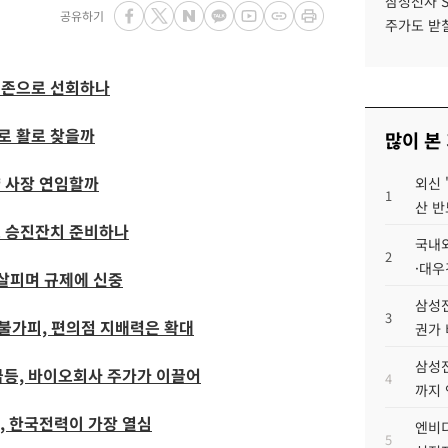
삼성전자 
공유하기
주가도 받칠
생존으로 선회하나
로 활로 찾을까
많이 본
 사장 연임할까
외신 
1
산 반
모 승진잔치 준비하나
국내외
2
·대우
 살피며 규제에 신중
삼성전
3
불가피, 편의점 지배력은 확대
권가 
삼성전
급등, 바이오회사 주가가 이끌어
4
까지
, 한국전력이 가장 열심
엔비디
5