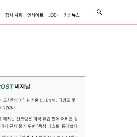
제
정치·사회
인사이트
JOB+
최신뉴스
씨저널
POST
 도시락까지' IP 키운 CJ ENM : 티빙도 웃
도 뛰었다
호 해치는 선크림은 미국·유럽 판매 어려운 상
콜마가 규제 뚫기 위한 '독성 테스트' 통과했다