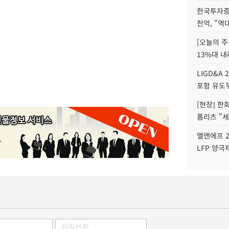
한국투자증
천억, "역
[오늘의 주
13%대 내
LIGD&A 
포함 유도무
[현장] 한
폼리츠 "세
엘앤에프 2
LFP 양극