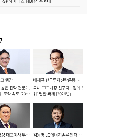
·SK하이닉스 HBM4 수율에..
?
뱅크 행장
배재규 한국투자신탁운용 대
 높은 전략 전문가,
국내 ETF 시장 선구자, '업계 3
표이사 사장
' 도약 속도 [2026
위' 탈환 과제 [2026년]
효성 대표이사 부회
김동명 LG에너지솔루션 대표