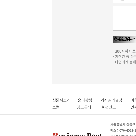
-
200자
까지 쓰실
- 저작권 등 
- 타인에게 불
신문사소개
윤리강령
기사심의규정
이
포럼
광고문의
불편신고
서울특별시 성동구 성
팩스 : 070-4015-
ISSN : 2636-171