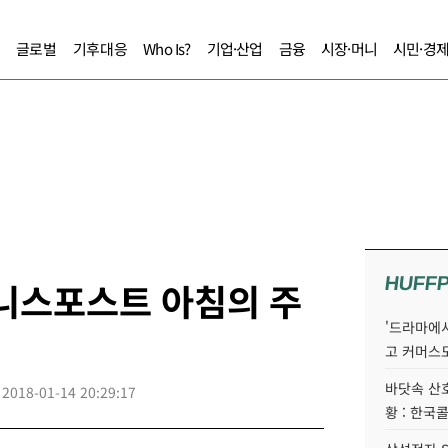
글로벌
기후대응
Who Is?
기업·산업
금융
시장·머니
시민·경
HUFF
즈니스포스트 아침의 주
'드라마에서
고 커머스
바닷속 산
2018-01-14 20:29:17
황 : 한국