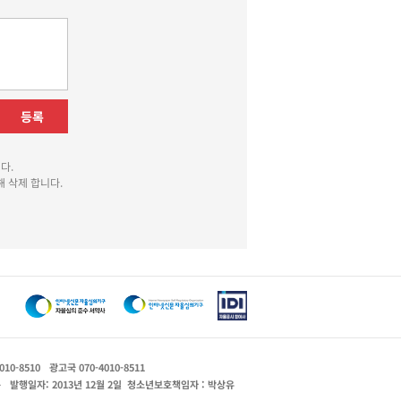
등록
다.
 삭제 합니다.
010-8510
광고국 070-4010-8511
운
발행일자: 2013년 12월 2일
청소년보호책임자 : 박상유