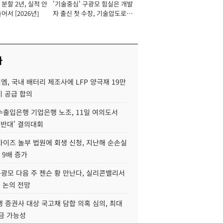
분할 2년, 실적 안
'기술중심' 구광모 힘실은 개발
이사 사장
어서 [2026년]
자 출신 첫 수장, 기술압도로
경쟁력 확보 사활 [2026년]
사
, 국내 배터리 제조사에 LFP 양극재 19만
기 공급 합의
수출입은행 기업은행 노조, 11일 여의도서
 반대' 결의대회
차이즈 놀부 법원에 회생 신청, 지난해 순손실
 9배 증가
구광모 다음 주 젠슨 황 만난다, 실리콘밸리서
' 논의 전망
 증권사 대상 국고채 담합 의혹 심의, 최대
금 가능성