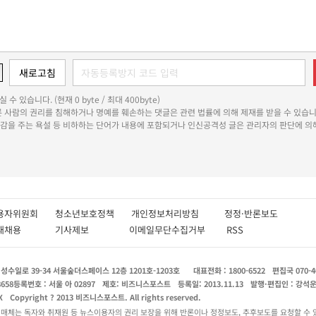
 수 있습니다. (현재 0 byte / 최대 400byte)
다른 사람의 권리를 침해하거나 명예를 훼손하는 댓글은 관련 법률에 의해 제재를 받을 수 있습니
쾌감을 주는 욕설 등 비하하는 단어가 내용에 포함되거나 인신공격성 글은 관리자의 판단에 의해
용자위원회
청소년보호정책
개인정보처리방침
정정·반론보도
인재채용
기사제보
이메일무단수집거부
RSS
수일로 39-34 서울숲더스페이스 12층 1201호-1203호
대표전화 : 1800-6522
편집국 070-4
8658
등록번호 : 서울 아 02897
제호: 비즈니스포스트
등록일: 2013.11.13
발행·편집인 : 강석
X
Copyright ? 2013 비즈니스포스트. All rights reserved.
 매체는 독자와 취재원 등 뉴스이용자의 권리 보장을 위해 반론이나 정정보도, 추후보도를 요청할 수 