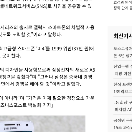
효성과 인적 
장
셜네트워크서비스(SNS)로 사진을 공유할 수 있
정화 단계 들
A시리즈의 출시로 갤럭시 스마트폰의 차별적 사용
있도록 노력할 것"이라고 말했다.
최신기
형 스마트폰 ‘미4’를 1999 위안(37만 원)에
포스코퓨처엠
 못미친다.
톤 6년 장
산업은행 
질의 디자인을 사용함으로써 삼성전자의 새로운 A5
'지방 이전
 경쟁력을 갖췄다“며 ”그러나 삼성은 중국내 경쟁
면에서 경쟁을 해야 할 것"이라고 말했다.
한식 프랜
139억으로
이 아니라“며 ”가격은 이제 필요한 경쟁요소 가운
LG 회장 
비즈니스포스트 백설희 기자]
'피지컬 AI
공정위 은행
15조 과징