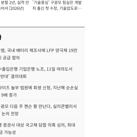
분할 2년, 실적 안
'기술중심' 구광모 힘실은 개발
이사 사장
어서 [2026년]
자 출신 첫 수장, 기술압도로
경쟁력 확보 사활 [2026년]
사
, 국내 배터리 제조사에 LFP 양극재 19만
기 공급 합의
수출입은행 기업은행 노조, 11일 여의도서
 반대' 결의대회
차이즈 놀부 법원에 회생 신청, 지난해 순손실
 9배 증가
구광모 다음 주 젠슨 황 만난다, 실리콘밸리서
' 논의 전망
 증권사 대상 국고채 담합 의혹 심의, 최대
금 가능성