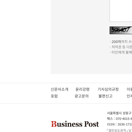
-
200자
까지 쓰실
- 저작권 등 
- 타인에게 불
신문사소개
윤리강령
기사심의규정
이
포럼
광고문의
불편신고
서울특별시 성동구 성
팩스 : 070-4015-
ISSN : 2636-171
열린보도원칙
당