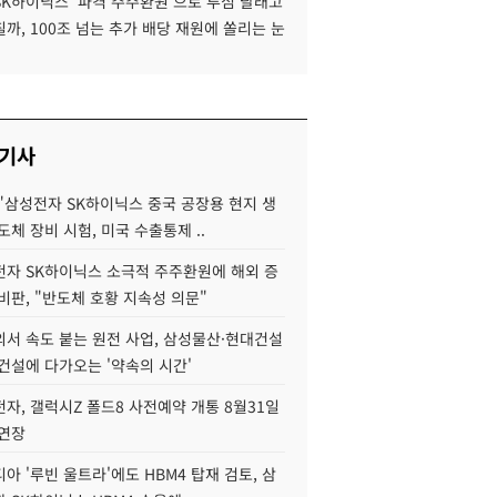
SK하이닉스 '파격 주주환원'으로 투심 달래고
까, 100조 넘는 추가 배당 재원에 쏠리는 눈
 기사
"삼성전자 SK하이닉스 중국 공장용 현지 생
도체 장비 시험, 미국 수출통제 ..
자 SK하이닉스 소극적 주주환원에 해외 증
비판, "반도체 호황 지속성 의문"
서 속도 붙는 원전 사업, 삼성물산·현대건설
건설에 다가오는 '약속의 시간'
자, 갤럭시Z 폴드8 사전예약 개통 8월31일
 연장
아 '루빈 울트라'에도 HBM4 탑재 검토, 삼