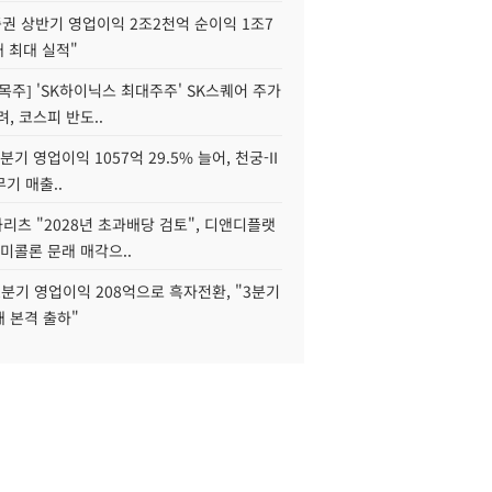
권 상반기 영업이익 2조2천억 순이익 1조7
대 최대 실적"
목주] 'SK하이닉스 최대주주' SK스퀘어 주가
려, 코스피 반도..
2분기 영업이익 1057억 29.5% 늘어, 천궁-II
기 매출..
화리츠 "2028년 초과배당 검토", 디앤디플랫
미콜론 문래 매각으..
분기 영업이익 208억으로 흑자전환, "3분기
재 본격 출하"