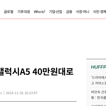
글로벌
기후대응
Who Is?
기업·산업
금융
시장·머니
시민·경
HUFF
갤럭시A5 40만원대로
'드라마에서
고 커머스
바닷속 산
kr
2014-11-26 16:23:47
황 : 한국