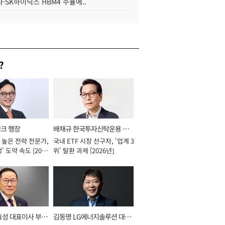
·SK하이닉스 HBM4 수율에..
?
뱅크 행장
배재규 한국투자신탁운용 대
 높은 전략 전문가,
국내 ETF 시장 선구자, '업계 3
표이사 사장
' 도약 속도 [2026
위' 탈환 과제 [2026년]
효성 대표이사 부회
김동명 LG에너지솔루션 대표