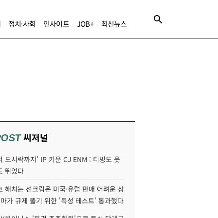
제
정치·사회
인사이트
JOB+
최신뉴스
씨저널
POST
 도시락까지' IP 키운 CJ ENM : 티빙도 웃
도 뛰었다
호 해치는 선크림은 미국·유럽 판매 어려운 상
콜마가 규제 뚫기 위한 '독성 테스트' 통과했다