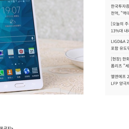
한국투자증
천억, "역
[오늘의 주
13%대 내
LIGD&A 
포함 유도무
[현장] 한
폼리츠 "세
엘앤에프 2
LFP 양극
배포금지>