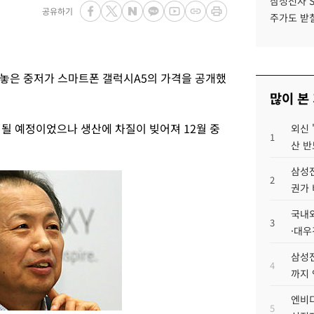
삼성전자 
공유하기
주가도 받칠
놓은 중저가 스마트폰 갤럭시A5의 가격을 공개했
많이 본
시될 예정이었으나 생산에 차질이 빚어져 12월 중
외신 
1
산 반
삼성전
2
권가 
국내외
3
·대우
삼성전
4
까지
엔비디
5